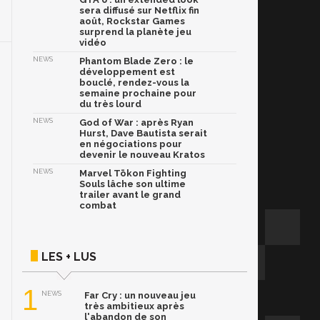
sera diffusé sur Netflix fin
août, Rockstar Games
surprend la planète jeu
vidéo
NEWS
Phantom Blade Zero : le
développement est
bouclé, rendez-vous la
semaine prochaine pour
du très lourd
NEWS
God of War : après Ryan
Hurst, Dave Bautista serait
en négociations pour
devenir le nouveau Kratos
NEWS
Marvel Tōkon Fighting
Souls lâche son ultime
trailer avant le grand
combat
LES + LUS
1
NEWS
Far Cry : un nouveau jeu
très ambitieux après
l'abandon de son