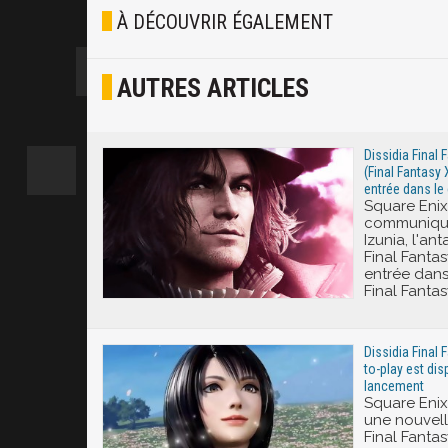
Blasé
À DÉCOUVRIR ÉGALEMENT
Osef
AUTRES ARTICLES
Joyeux
Excité
Dissidia Final 
(Final Fantasy 
entrée dans le
Square Enix
communiqué 
Izunia, l'an
Final Fantas
entrée dans 
Final Fantas
Dissidia Final 
to-play est disp
lancement
Square Enix 
une nouvell
Final Fanta