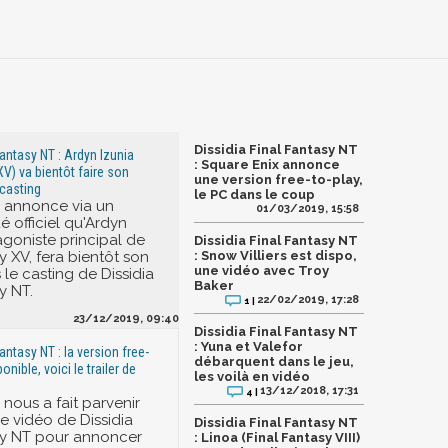
Dissidia Final Fantasy NT
Fantasy NT : Ardyn Izunia
: Square Enix annonce
XV) va bientôt faire son
une version free-to-play,
 casting
le PC dans le coup
 annonce via un
01/03/2019, 15:58
officiel qu'Ardyn
tagoniste principal de
Dissidia Final Fantasy NT
y XV, fera bientôt son
: Snow Villiers est dispo,
une vidéo avec Troy
le casting de Dissidia
Baker
y NT.
22/02/2019, 17:28
1 |
23/12/2019, 09:40
Dissidia Final Fantasy NT
: Yuna et Valefor
Fantasy NT : la version free-
débarquent dans le jeu,
onible, voici le trailer de
les voilà en vidéo
13/12/2018, 17:31
4 |
nous a fait parvenir
e vidéo de Dissidia
Dissidia Final Fantasy NT
sy NT pour annoncer
: Linoa (Final Fantasy VIII)