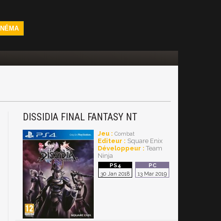
INÉMA
DISSIDIA FINAL FANTASY NT
Jeu :
Combat
Editeur :
Square Enix
Développeur :
Team
Ninja
30 Jan 2018
13 Mar 2019