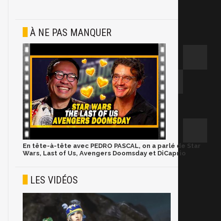
À NE PAS MANQUER
En tête-à-tête avec PEDRO PASCAL, on a parlé de Star
Wars, Last of Us, Avengers Doomsday et DiCaprio
LES VIDÉOS