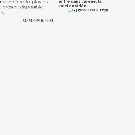
inaison free-to-play du
entre dans l'arène, la
voici en vidéo
 à présent disponible
17/08/2018, 12:39
1 |
4.
13/03/2019, 12:19