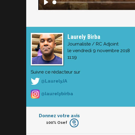
Laurely Birba
Journaliste / RC Adjoint
le vendredi 9 novembre 2018
11:19
Suivre ce rédacteur sur
@LaurelyJA
@laurelybirba
Donnez votre avis
100%
Osef
Furieux