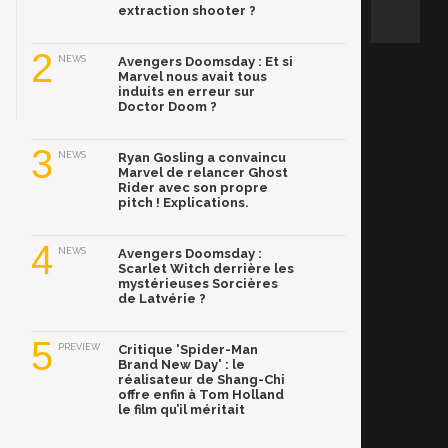
extraction shooter ?
2
NEWS
Avengers Doomsday : Et si
Marvel nous avait tous
induits en erreur sur
Doctor Doom ?
3
NEWS
Ryan Gosling a convaincu
Marvel de relancer Ghost
Rider avec son propre
pitch ! Explications.
4
NEWS
Avengers Doomsday :
Scarlet Witch derrière les
mystérieuses Sorcières
de Latvérie ?
5
PREVIEW
Critique 'Spider-Man
Brand New Day' : le
réalisateur de Shang-Chi
offre enfin à Tom Holland
le film qu’il méritait