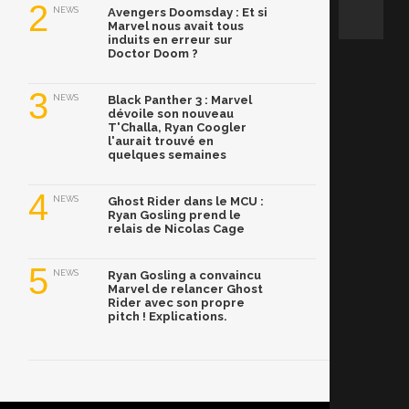
2
NEWS
Avengers Doomsday : Et si
Marvel nous avait tous
induits en erreur sur
Doctor Doom ?
3
NEWS
Black Panther 3 : Marvel
dévoile son nouveau
T'Challa, Ryan Coogler
l'aurait trouvé en
quelques semaines
4
NEWS
Ghost Rider dans le MCU :
Ryan Gosling prend le
relais de Nicolas Cage
5
NEWS
Ryan Gosling a convaincu
Marvel de relancer Ghost
Rider avec son propre
pitch ! Explications.