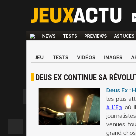
NEWS
TESTS
PREVIEWS
ASTUCES
JEU
TESTS
VIDÉOS
IMAGES
A
DEUS EX CONTINUE SA RÉVOLU
Deus Ex : 
les plus at
à l'E3
où i
journalist
venues tou
grand chose