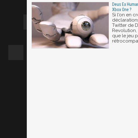
Deus Ex Human 
Xbox One ?
Si l'on en cr
déclaration
Twitter de
Revolution, 
que le jeu p
rétrocompat