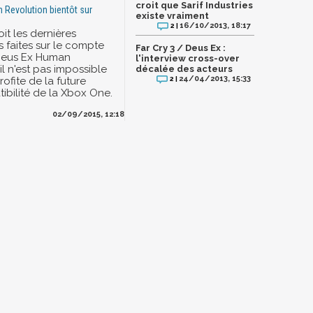
croit que Sarif Industries
Revolution bientôt sur
existe vraiment
16/10/2013, 18:17
2 |
oit les dernières
s faites sur le compte
Far Cry 3 / Deus Ex :
 Deus Ex Human
l'interview cross-over
il n'est pas impossible
décalée des acteurs
24/04/2013, 15:33
rofite de la future
2 |
ibilité de la Xbox One.
02/09/2015, 12:18