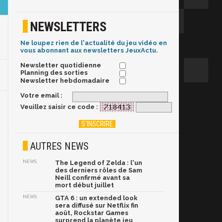
NEWSLETTERS
Ne loupez rien de l'actualité du jeu vidéo en
vous abonnant aux newsletters JeuxActu.
Newsletter quotidienne
Planning des sorties
Newsletter hebdomadaire
Votre email :
Veuillez saisir ce code :
AUTRES NEWS
NEWS
The Legend of Zelda : l'un
des derniers rôles de Sam
Neill confirmé avant sa
mort début juillet
NEWS
GTA 6 : un extended look
sera diffusé sur Netflix fin
août, Rockstar Games
surprend la planète jeu