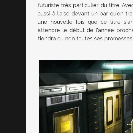
futuriste très particulier du titre. 
aussi à l'aise devant un bar qu'en tr
une nouvelle fois que ce titre s'an
attendre le début de l'année proch
tiendra ou non toutes ses promesses