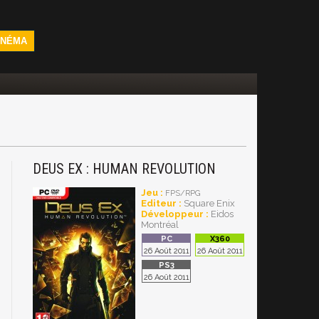
INÉMA
DEUS EX : HUMAN REVOLUTION
Jeu :
FPS/RPG
Editeur :
Square Enix
Développeur :
Eidos
Montréal
26 Août 2011
26 Août 2011
26 Août 2011