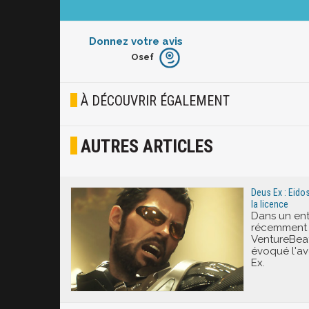
Donnez votre avis
Osef
Furieux
Blasé
À DÉCOUVRIR ÉGALEMENT
Osef
AUTRES ARTICLES
Joyeux
Excité
Deus Ex : Eidos
la licence
Dans un ent
récemment 
VentureBeat
évoqué l'av
Ex.