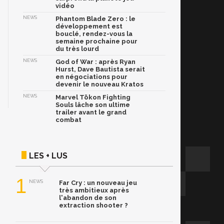
vidéo
NEWS
Phantom Blade Zero : le
développement est
bouclé, rendez-vous la
semaine prochaine pour
du très lourd
NEWS
God of War : après Ryan
Hurst, Dave Bautista serait
en négociations pour
devenir le nouveau Kratos
NEWS
Marvel Tōkon Fighting
Souls lâche son ultime
trailer avant le grand
combat
LES + LUS
1
NEWS
Far Cry : un nouveau jeu
très ambitieux après
l'abandon de son
extraction shooter ?