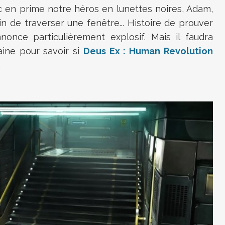
Avec en prime notre héros en lunettes noires, Adam,
ain de traverser une fenêtre... Histoire de prouver
nonce particulièrement explosif. Mais il faudra
aine pour savoir si
Deus Ex : Human Revolution
.