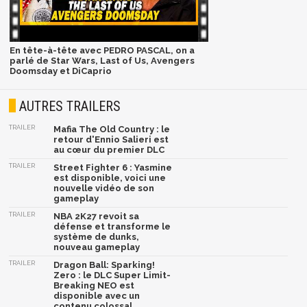
En tête-à-tête avec PEDRO PASCAL, on a
parlé de Star Wars, Last of Us, Avengers
Doomsday et DiCaprio
AUTRES TRAILERS
TRAILER
Mafia The Old Country : le
retour d'Ennio Salieri est
au cœur du premier DLC
TRAILER
Street Fighter 6 : Yasmine
est disponible, voici une
nouvelle vidéo de son
gameplay
TRAILER
NBA 2K27 revoit sa
défense et transforme le
système de dunks,
nouveau gameplay
TRAILER
Dragon Ball: Sparking!
Zero : le DLC Super Limit-
Breaking NEO est
disponible avec un
contenu colossal