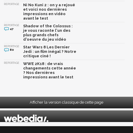
REPORTAGE
Ni No Kuni 2 : on y a rejoué
et voici nos dernières
impressions en vidéo
avant le test
REPORTAGE
Shadow of the Colossus :
47
je vous raconte l'un des
plus grands chefs
d'oeuvre du jeu vidéo
REPORTAGE
Star Wars 8 Les Dernier
80
Jedi : un film inégal ? Notre
critique ciné !
REPORTAGE
WWE 2K18 : de vrais
changements cette année
? Nos dernières
impressions avant le test
Afficher la version classique de cette page
Mentions légales
|
CGU
|
CGV
|
Politique données personnelles
|