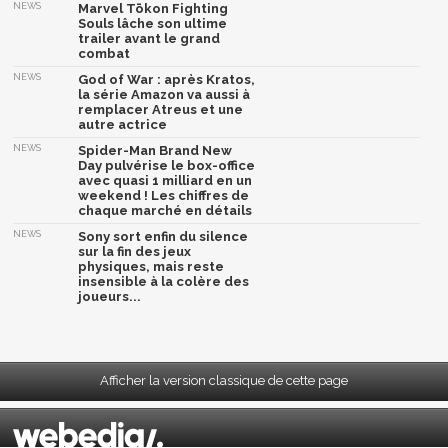
NEWS
Marvel Tōkon Fighting
Souls lâche son ultime
trailer avant le grand
combat
NEWS
God of War : après Kratos,
la série Amazon va aussi à
remplacer Atreus et une
autre actrice
NEWS
Spider-Man Brand New
Day pulvérise le box-office
avec quasi 1 milliard en un
weekend ! Les chiffres de
chaque marché en détails
NEWS
Sony sort enfin du silence
sur la fin des jeux
physiques, mais reste
insensible à la colère des
joueurs...
Afficher la version classique de cette page