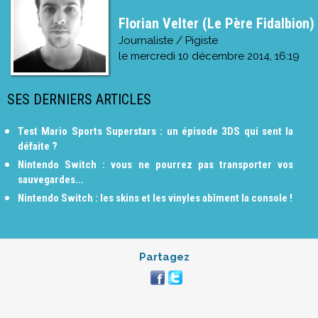
Florian Velter (Le Père Fidalbion)
Journaliste / Pigiste
le
mercredi 10 décembre 2014, 16:19
SES DERNIERS ARTICLES
Test Mario Sports Superstars : un épisode 3DS qui sent la
défaite ?
Nintendo Switch : vous ne pourrez pas transporter vos
sauvegardes...
Nintendo Switch : les skins et les vinyles abîment la console !
Partagez