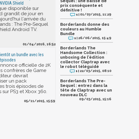
Sequel : une baisse de
 NVIDIA Shield
prix conséquente et
ue disponible sur
définitive !
d grandit de jour en
01/07/2015, 11:29
1 |
jourd'hui l'arrivée du
ands : The Pre-Sequel
Borderlands donne des
Shield Android TV.
couleurs au Humble
Bundle
26/06/2015, 15:49
1 |
01/04/2016, 16:52
Borderlands The
Handsome Collection :
bientôt un bundle avec les
unboxing de l'édition
 épisodes
collector Claptrap avec
nnonce officielle de 2K
le robot téléguidé
s confrères de Game
22/03/2015, 08:10
1 |
diteur devrait
iser un pack
Borderlands The Pre-
Sequel : entrez dans la
es trois épisodes de
tête de Claptrap avec un
 sur PS3 et Xbox 360.
nouveau DLC
09/03/2015, 15:16
05/11/2015, 15:59