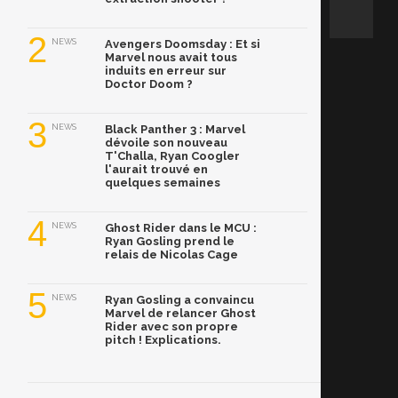
2
NEWS
Avengers Doomsday : Et si
Marvel nous avait tous
induits en erreur sur
Doctor Doom ?
3
NEWS
Black Panther 3 : Marvel
dévoile son nouveau
T'Challa, Ryan Coogler
l'aurait trouvé en
quelques semaines
4
NEWS
Ghost Rider dans le MCU :
Ryan Gosling prend le
relais de Nicolas Cage
5
NEWS
Ryan Gosling a convaincu
Marvel de relancer Ghost
Rider avec son propre
pitch ! Explications.