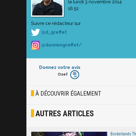
le lundi 3 novembre 2014
16:52
Suivre ce rédacteur sur
@d_greffet
@damiengreffet/
Donnez votre avis
Osef
Furieux
Blasé
À DÉCOUVRIR ÉGALEMENT
Osef
AUTRES ARTICLES
Joyeux
Excité
Borderlands The