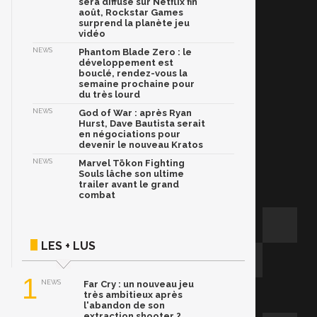
sera diffusé sur Netflix fin
août, Rockstar Games
surprend la planète jeu
vidéo
NEWS
Phantom Blade Zero : le
développement est
bouclé, rendez-vous la
semaine prochaine pour
du très lourd
NEWS
God of War : après Ryan
Hurst, Dave Bautista serait
en négociations pour
devenir le nouveau Kratos
NEWS
Marvel Tōkon Fighting
Souls lâche son ultime
trailer avant le grand
combat
LES + LUS
1
NEWS
Far Cry : un nouveau jeu
très ambitieux après
l'abandon de son
extraction shooter ?