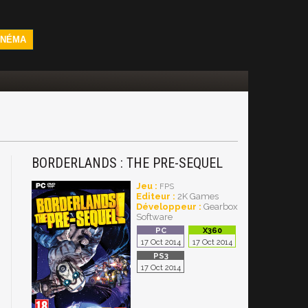
INÉMA
BORDERLANDS : THE PRE-SEQUEL
Jeu :
FPS
Editeur :
2K Games
Développeur :
Gearbox
Software
17 Oct 2014
17 Oct 2014
17 Oct 2014