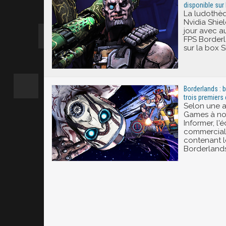
disponible sur
La ludothèq
Nvidia Shiel
jour avec au
FPS Borderl
sur la box 
Borderlands : 
trois premiers
Selon une a
Games à no
Informer, l'é
commercial
contenant l
Borderlands