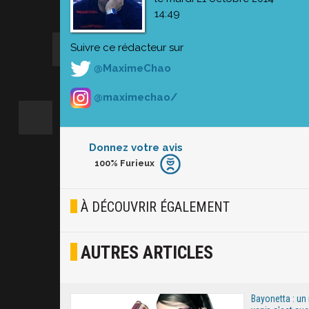
14:49
Suivre ce rédacteur sur
@MaximeChao
@maximechao/
Donnez votre avis
100%
Furieux
Furieux
Blasé
À DÉCOUVRIR ÉGALEMENT
Osef
AUTRES ARTICLES
Joyeux
Excité
Bayonetta : un