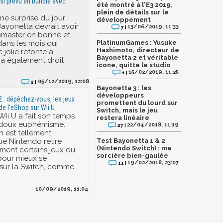
ssi prévu en bundle avec
été montré à l'E3 2019,
plein de détails sur le
ne surprise du jour :
développement
Bayonetta devrait avoir
13/06/2019, 11:33
7 |
remaster en bonne et
ans les mois qui
PlatinumGames : Yusuke
Hashimoto, directeur de
e jolie refonte à
Bayonetta 2 et véritable
ra également droit
icone, quitte le studio
15/02/2019, 11:25
1 |
05/12/2019, 12:08
2 |
Bayonetta 3 : les
développeurs
2 : dépêchez-vous, les jeux
promettent du lourd sur
 de l'eShop sur Wii U
Switch, mais le jeu
Wii U a fait son temps
restera linéaire
n doux euphémisme.
22/04/2018, 11:19
27 |
n est tellement
ue Nintendo retire
Test Bayonetta 1 & 2
(Nintendo Switch) : ma
ment certains jeux du
sorcière bien-gaulée
pour mieux se
19/02/2018, 23:07
11 |
sur la Switch, comme
10/09/2019, 11:04