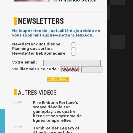
Nintendo Switch
NEWSLETTERS
Ne loupez rien de l'actualité du jeu vidéo en
vous abonnant aux newsletters JeuxActu.
Newsletter quotidienne
Planning des sorties
Newsletter hebdomadaire
Votre email :
Veuillez saisir ce code :
AUTRES VIDÉOS
VIDÉO
Fire Emblem Fortune's
Weave dévoile son
gameplay, ses quatre
héros et son système de
lignes temporelles
VIDÉO
Tomb Raider Legacy of
Atlantis promet des