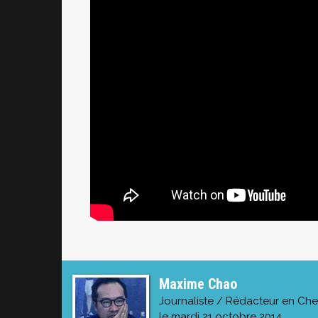
Maxime Chao
Journaliste / Rédacteur en Che
le mardi 21 octobre 2014