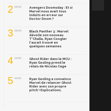
2
NEWS
Avengers Doomsday : Et si
Marvel nous avait tous
induits en erreur sur
Doctor Doom ?
3
NEWS
Black Panther 3 : Marvel
dévoile son nouveau
T'Challa, Ryan Coogler
l'aurait trouvé en
quelques semaines
4
NEWS
Ghost Rider dans le MCU :
Ryan Gosling prend le
relais de Nicolas Cage
5
NEWS
Ryan Gosling a convaincu
Marvel de relancer Ghost
Rider avec son propre
pitch ! Explications.