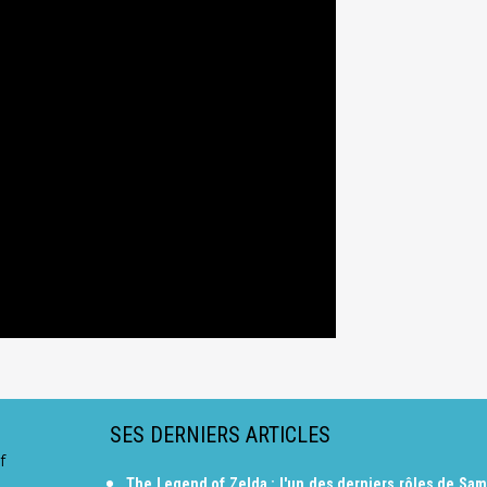
SES DERNIERS ARTICLES
f
The Legend of Zelda : l'un des derniers rôles de Sam