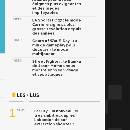
énigmes plus exigeantes
et des pièges
impitoyables
VIDÉO
EA Sports FC 27 : le mode
Carrière signe sa plus
grosse révolution depuis
des années
VIDÉO
Gears of War E-Day : 10
min de gameplay pour
découvrir le mode
multijoueur
VIDÉO
Street Fighter : le Blanka
de Jason Momoa nous
montre enfin son visage,
et ses attaques
LES + LUS
1
NEWS
Far Cry : un nouveau jeu
très ambitieux après
l'abandon de son
extraction shooter ?