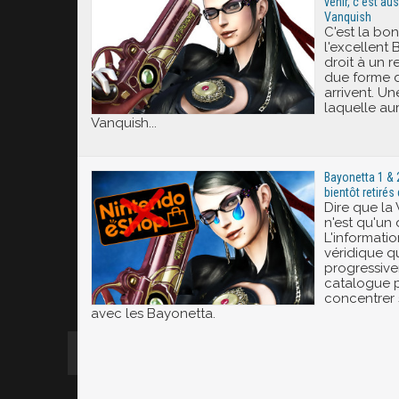
venir, c'est au
Vanquish
C'est la bon
l'excellent 
droit à un 
due forme d
arrivent. Un
laquelle au
Vanquish...
Bayonetta 1 & 
bientôt retirés
Dire que la 
n'est qu'u
L'informatio
véridique q
progressive
catalogue 
concentrer 
avec les Bayonetta.