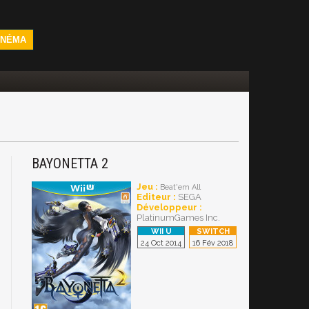
INÉMA
BAYONETTA 2
Jeu :
Beat'em All
Editeur :
SEGA
Développeur :
PlatinumGames Inc.
24 Oct 2014
16 Fév 2018