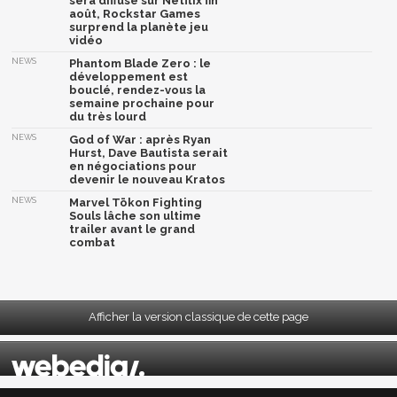
sera diffusé sur Netflix fin
août, Rockstar Games
surprend la planète jeu
vidéo
NEWS
Phantom Blade Zero : le
développement est
bouclé, rendez-vous la
semaine prochaine pour
du très lourd
NEWS
God of War : après Ryan
Hurst, Dave Bautista serait
en négociations pour
devenir le nouveau Kratos
NEWS
Marvel Tōkon Fighting
Souls lâche son ultime
trailer avant le grand
combat
Afficher la version classique de cette page