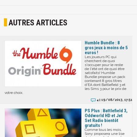
AUTRES ARTICLES
Humble Bundle : 8
gros jeux à moins de 5
euros !
Les joueurs PC qui
cherchent de quoi
s'occuper pour le reste
de l'été ont de quoi être
satisfaits! Humble
Bundle propose un pack
contenant 8 gros titres
d'EA dont Battlefield 3 et
les Sims 3 pour le prix de
votre choix.
19/08/2013, 17:51
4 |
PS Plus : Battlefield 3,
Oddworld HD et Jet
Set Radio bientôt
gratuits !
Comme tous les mois,
Sony proposera une lise