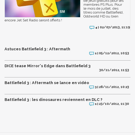
de jeux gratuits pour les
membres PS Plus. Pour
le mois de juillet, des
titres comme Battlefield,
Oddworld HD ou bien
encore Jet Set Radio seront offerts !
02/07/2013, 11:19
4 |
Astuces Battlefield 3 : Aftermath
05/12/2012, 10:53
1 |
DICE tease Mirror's Edge dans Battlefield 3
30/11/2012, 11:53
Battlefield 3 : Aftermath se lance en vidéo
28/11/2012, 10:23
3 |
Battlefield 3 : les dinosaures reviennent en DLC ?
23/10/2012, 11:30
1 |