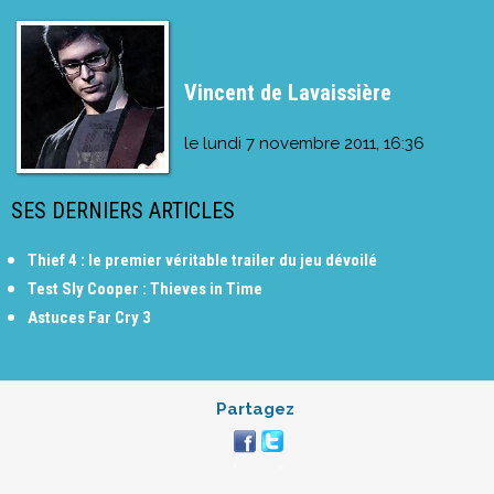
Vincent de Lavaissière
le
lundi 7 novembre 2011, 16:36
SES DERNIERS ARTICLES
Thief 4 : le premier véritable trailer du jeu dévoilé
Test Sly Cooper : Thieves in Time
Astuces Far Cry 3
Partagez