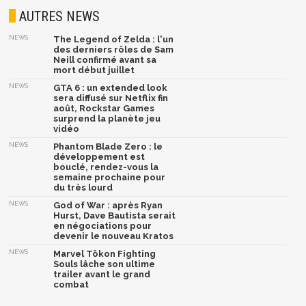
AUTRES NEWS
NEWS
The Legend of Zelda : l'un
des derniers rôles de Sam
Neill confirmé avant sa
mort début juillet
NEWS
GTA 6 : un extended look
sera diffusé sur Netflix fin
août, Rockstar Games
surprend la planète jeu
vidéo
NEWS
Phantom Blade Zero : le
développement est
bouclé, rendez-vous la
semaine prochaine pour
du très lourd
NEWS
God of War : après Ryan
Hurst, Dave Bautista serait
en négociations pour
devenir le nouveau Kratos
NEWS
Marvel Tōkon Fighting
Souls lâche son ultime
trailer avant le grand
combat