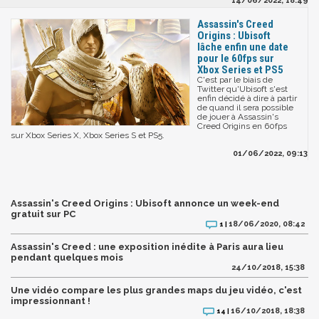
14/06/2022, 18:49
Assassin's Creed
Origins : Ubisoft
lâche enfin une date
pour le 60fps sur
Xbox Series et PS5
C'est par le biais de
Twitter qu'Ubisoft s'est
enfin décidé à dire à partir
de quand il sera possible
de jouer à Assassin's
Creed Origins en 60fps
sur Xbox Series X, Xbox Series S et PS5.
01/06/2022, 09:13
Assassin's Creed Origins : Ubisoft annonce un week-end
gratuit sur PC
18/06/2020, 08:42
1 |
Assassin's Creed : une exposition inédite à Paris aura lieu
pendant quelques mois
24/10/2018, 15:38
Une vidéo compare les plus grandes maps du jeu vidéo, c'est
impressionnant !
16/10/2018, 18:38
14 |