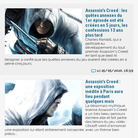
Assassin's Creed : les
quêtes annexes du
1er épisode ont été
créées en 5 jours, les
confessions 13 ans
plus tard
Charles Randall, qui a
participé au
développement du tout
premier Assassin's Creed
en tant que lead AI
designer, a confié que les quêtes annexes du jeu avaient été créées en à
peine cinq jours.
25/05/2020, 16:59
1 |
Assassin's Creed :
une exposition
inédite à Paris aura
lieu pendant
quelques mois
La désormais mythique
licence Assassin's Creed
a un très beau parcours
derrière elle et fait partie
des ténors du jeu vidéo :
Ubisoft vient d'annoncer
une exposition lui étant entièrement consacrée, avec un thème bien
précis...