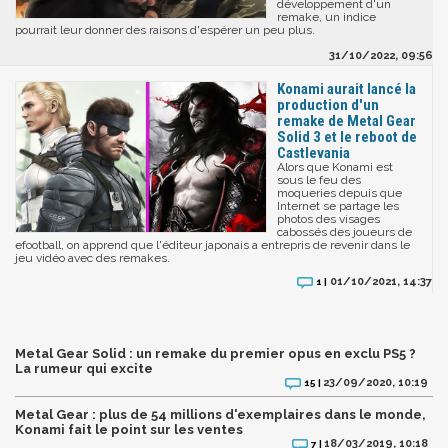
développement d'un
remake, un indice
pourrait leur donner des raisons d'espérer un peu plus.
31/10/2022, 09:56
Konami aurait lancé la
production d'un
remake de Metal Gear
Solid 3 et le reboot de
Castlevania
Alors que Konami est
sous le feu des
moqueries depuis que
Internet se partage les
photos des visages
cabossés des joueurs de
efootball, on apprend que l'éditeur japonais a entrepris de revenir dans le
jeu vidéo avec des remakes.
01/10/2021, 14:37
1 |
Metal Gear Solid : un remake du premier opus en exclu PS5 ?
La rumeur qui excite
23/09/2020, 10:19
15 |
Metal Gear : plus de 54 millions d'exemplaires dans le monde,
Konami fait le point sur les ventes
18/03/2019, 10:18
7 |