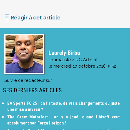
Réagir à cet article
Laurely Birba
Journaliste / RC Adjoint
le
mercredi 10 octobre 2018, 9:52
Suivre ce rédacteur sur
SES DERNIERS ARTICLES
EA Sports FC 25 : on l'a testé, de vrais changements ou juste
une mise à niveau ?
The Crew Motorfest : on y a joué, quand Ubisoft veut
absolument son Forza Horizon !