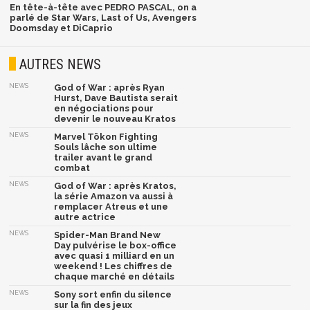
En tête-à-tête avec PEDRO PASCAL, on a
parlé de Star Wars, Last of Us, Avengers
Doomsday et DiCaprio
AUTRES NEWS
NEWS
God of War : après Ryan
Hurst, Dave Bautista serait
en négociations pour
devenir le nouveau Kratos
NEWS
Marvel Tōkon Fighting
Souls lâche son ultime
trailer avant le grand
combat
NEWS
God of War : après Kratos,
la série Amazon va aussi à
remplacer Atreus et une
autre actrice
NEWS
Spider-Man Brand New
Day pulvérise le box-office
avec quasi 1 milliard en un
weekend ! Les chiffres de
chaque marché en détails
NEWS
Sony sort enfin du silence
sur la fin des jeux