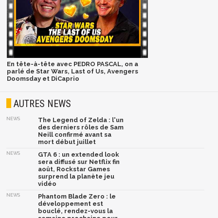
En tête-à-tête avec PEDRO PASCAL, on a
parlé de Star Wars, Last of Us, Avengers
Doomsday et DiCaprio
AUTRES NEWS
NEWS
The Legend of Zelda : l'un
des derniers rôles de Sam
Neill confirmé avant sa
mort début juillet
NEWS
GTA 6 : un extended look
sera diffusé sur Netflix fin
août, Rockstar Games
surprend la planète jeu
vidéo
NEWS
Phantom Blade Zero : le
développement est
bouclé, rendez-vous la