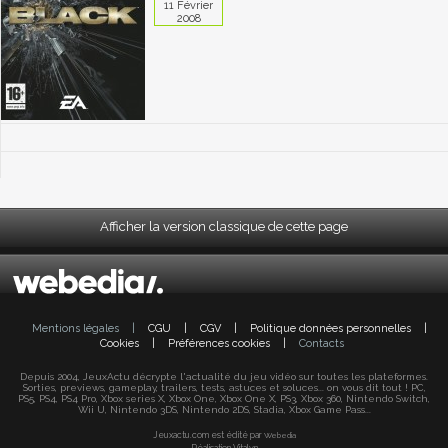
11 Février
2008
Afficher la version classique de cette page
Mentions légales
|
CGU
|
CGV
|
Politique données personnelles
|
Cookies
|
Préférences cookies
|
Contacts
Depuis 2004, JeuxActu décrypte l'actualité du jeu vidéo sur toutes les plateformes.
Sorties, previews, gameplay, trailers, tests, astuces et soluces... on vous dit tout ! PC,
PS5, PS4, PS4 Pro, Xbox series X, Xbox One, Xbox One X, PS3, Xbox 360, Nintendo Switch,
Wii U, Nintendo 3DS, Nintendo 2DS, Stadia, Xbox Game Pass...
Jeuxactu.com est édité par
Webedia