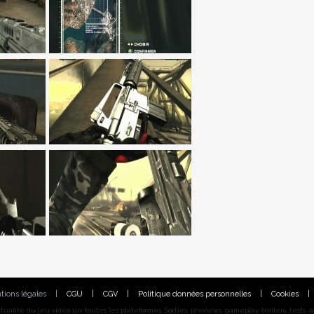
tions légales
|
CGU
|
CGV
|
Politique données personnelles
|
Cookies
|
alité du jeu vidéo sur toutes les plateformes. Sorties, previews, gameplay, trailers, tests, astu