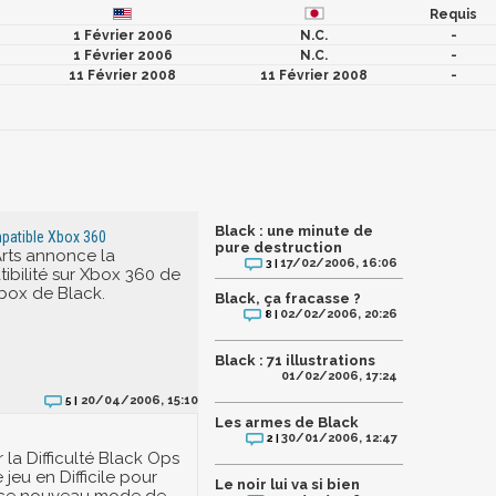
Requis
1 Février 2006
N.C.
-
1 Février 2006
N.C.
-
11 Février 2008
11 Février 2008
-
Black : une minute de
patible Xbox 360
pure destruction
Arts annonce la
17/02/2006, 16:06
3 |
ibilité sur Xbox 360 de
Xbox de Black.
Black, ça fracasse ?
02/02/2006, 20:26
8 |
Black : 71 illustrations
01/02/2006, 17:24
20/04/2006, 15:10
5 |
Les armes de Black
30/01/2006, 12:47
2 |
 la Difficulté Black Ops
 jeu en Difficile pour
Le noir lui va si bien