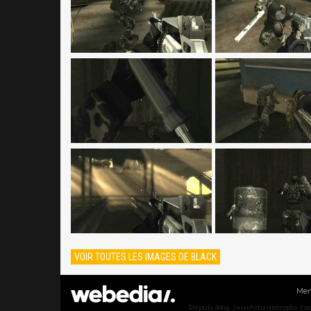
VOIR TOUTES LES IMAGES DE BLACK
Men
Depuis 2004, JeuxActu décrypte l'actu