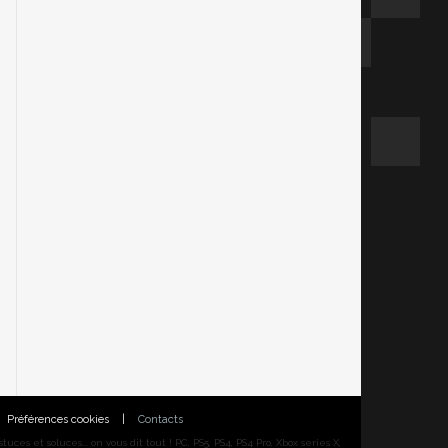
Préférences cookies
|
Contacts
ces et soluces... on vous dit tout ! PC, PS5, PS4, PS4 Pro, Xbox series X,