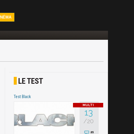
INÉMA
LE TEST
Test Black
13
/20
21