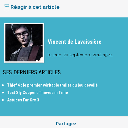
Réagir à cet article
Vincent de Lavaissière
le
jeudi 20 septembre 2012, 15:41
SES DERNIERS ARTICLES
Thief 4 : le premier véritable trailer du jeu dévoilé
Test Sly Cooper : Thieves in Time
Astuces Far Cry 3
Partagez