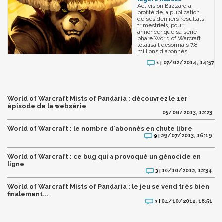
Activision Blizzard a
profité de la publication
de ses derniers résultats
trimestriels, pour
annoncer que sa série
phare World of Warcraft
totalisait désormais 7,8
millions d'abonnés.
07/02/2014, 14:57
1 |
World of Warcraft Mists of Pandaria : découvrez le 1er
épisode de la websérie
05/08/2013, 12:23
World of Warcraft : le nombre d'abonnés en chute libre
29/07/2013, 16:19
9 |
World of Warcraft : ce bug qui a provoqué un génocide en
ligne
10/10/2012, 12:34
3 |
World of Warcraft Mists of Pandaria : le jeu se vend très bien
finalement...
04/10/2012, 18:51
3 |