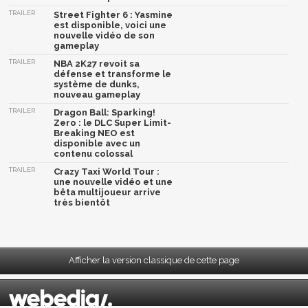
TRAILER
Street Fighter 6 : Yasmine
est disponible, voici une
nouvelle vidéo de son
gameplay
TRAILER
NBA 2K27 revoit sa
défense et transforme le
système de dunks,
nouveau gameplay
TRAILER
Dragon Ball: Sparking!
Zero : le DLC Super Limit-
Breaking NEO est
disponible avec un
contenu colossal
TRAILER
Crazy Taxi World Tour :
une nouvelle vidéo et une
bêta multijoueur arrive
très bientôt
Afficher la version classique de cette page