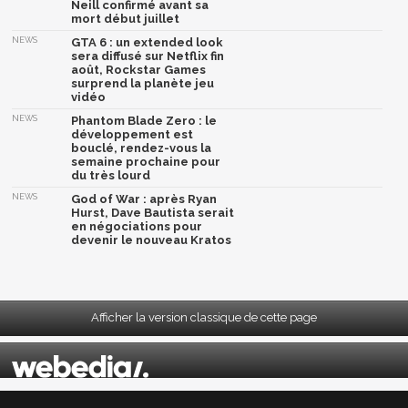
Neill confirmé avant sa
mort début juillet
NEWS
GTA 6 : un extended look
sera diffusé sur Netflix fin
août, Rockstar Games
surprend la planète jeu
vidéo
NEWS
Phantom Blade Zero : le
développement est
bouclé, rendez-vous la
semaine prochaine pour
du très lourd
NEWS
God of War : après Ryan
Hurst, Dave Bautista serait
en négociations pour
devenir le nouveau Kratos
Afficher la version classique de cette page