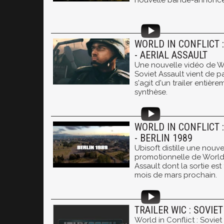
nouvelle bande-annonce
WORLD IN CONFLICT :
- AERIAL ASSAULT
Une nouvelle vidéo de Wor
Soviet Assault vient de par
s'agit d'un trailer entiè
synthèse.
WORLD IN CONFLICT :
- BERLIN 1989
Ubisoft distille une nouv
promotionnelle de World i
Assault dont la sortie est
mois de mars prochain.
TRAILER WIC : SOVIE
World in Conflict : Sovie