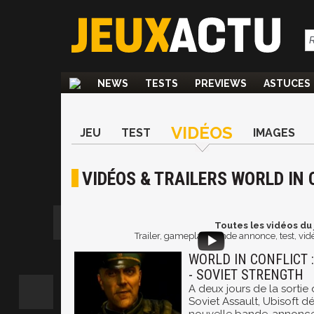
NEWS
TESTS
PREVIEWS
ASTUCES
VIDÉOS
JEU
TEST
IMAGES
VIDÉOS & TRAILERS WORLD IN 
Toutes les vidéos du j
Trailer, gameplay, bande annonce, test, vidé
WORLD IN CONFLICT :
- SOVIET STRENGTH
A deux jours de la sortie 
Soviet Assault, Ubisoft d