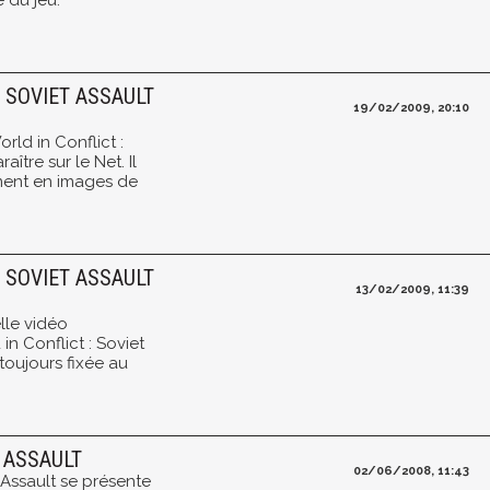
 du jeu.
 SOVIET ASSAULT
19/02/2009, 20:10
ld in Conflict :
aître sur le Net. Il
rement en images de
 SOVIET ASSAULT
13/02/2009, 11:39
elle vidéo
n Conflict : Soviet
 toujours fixée au
T ASSAULT
02/06/2008, 11:43
t Assault se présente