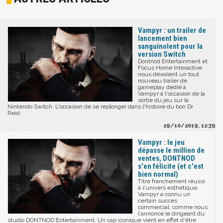
Vampyr : un trailer de
lancement bien
sanguinolent pour la
version Switch
Dontnod Entertainment et
Focus Home Interactive
nous dévoilent un tout
nouveau trailer de
gameplay dédié à
Vampyr à l'occasion de la
sortie du jeu sur la
Nintendo Switch. L'occasion de se replonger dans l'histoire du bon Dr
Reid.
29/10/2019, 12:39
Vampyr : le jeu
dépasse le million de
ventes, DONTNOD
s'en félicite (et c'est
bien normal)
Titre franchement réussi
à l'univers esthétique,
Vampyr a connu un
certain succès
commercial, comme nous
l'annonce le dirigeant du
studio DONTNOD Entertainment. Un cap iconique vient en effet d'être