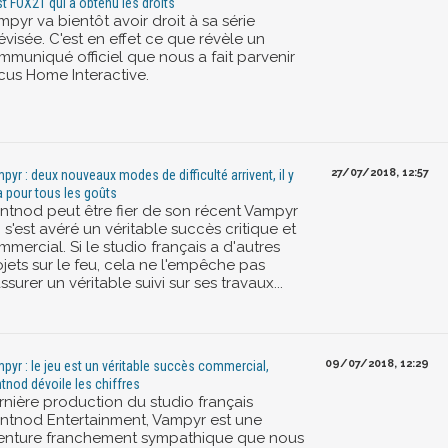
st FOX21 qui a obtenu les droits
pyr va bientôt avoir droit à sa série
évisée. C'est en effet ce que révèle un
mmuniqué officiel que nous a fait parvenir
cus Home Interactive.
27/07/2018, 12:57
pyr : deux nouveaux modes de difficulté arrivent, il y
a pour tous les goûts
ntnod peut être fier de son récent Vampyr
 s'est avéré un véritable succès critique et
mercial. Si le studio français a d'autres
jets sur le feu, cela ne l'empêche pas
ssurer un véritable suivi sur ses travaux...
09/07/2018, 12:29
pyr : le jeu est un véritable succès commercial,
tnod dévoile les chiffres
rnière production du studio français
ntnod Entertainment, Vampyr est une
enture franchement sympathique que nous