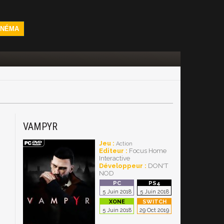
INÉMA
VAMPYR
Jeu :
Action
Editeur :
Focus Home
Interactive
Développeur :
DON'T
NOD
5 Juin 2018
5 Juin 2018
5 Juin 2018
29 Oct 2019