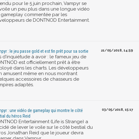
tendu pour le 5 juin prochain, Vampyr se
voile un peu plus dans une longue vidéo
 gameplay commentée par les
veloppeurs de DONTNOD Entertainment.
21/05/2018, 14:59
pyr : le jeu passe gold et est fin prêt pour sa sortie
 d'inquiétude à avoir : le fameux jeu de
NTNOD est officiellement prêt à être
ployé dans les charts. Les développeurs
en amusent même en nous montrant
elques accessoires de chasseurs de
mpires adaptés.
03/05/2018, 15:17
pyr : une vidéo de gameplay qui montre le côté
tial du héros Reid
NTNOD Entertainment (Life is Strange) a
idé de lever le voile sur le côté bestial du
ros Jonathan Reid que le joueur devra
carner dans Vampyr.