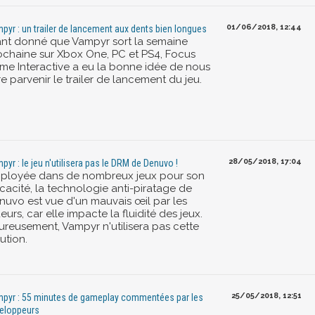
01/06/2018, 12:44
pyr : un trailer de lancement aux dents bien longues
ant donné que Vampyr sort la semaine
ochaine sur Xbox One, PC et PS4, Focus
me Interactive a eu la bonne idée de nous
re parvenir le trailer de lancement du jeu.
28/05/2018, 17:04
pyr : le jeu n'utilisera pas le DRM de Denuvo !
ployée dans de nombreux jeux pour son
icacité, la technologie anti-piratage de
nuvo est vue d'un mauvais œil par les
eurs, car elle impacte la fluidité des jeux.
ureusement, Vampyr n'utilisera pas cette
ution.
25/05/2018, 12:51
pyr : 55 minutes de gameplay commentées par les
eloppeurs