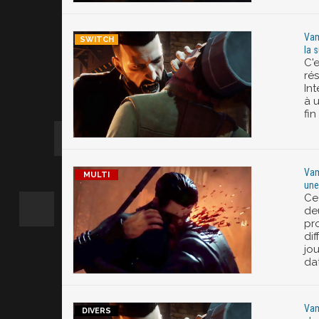
Vam
la 
C'
ré
In
à u
fin
Vam
une
Ce
de
pr
di
jou
dat
Vam