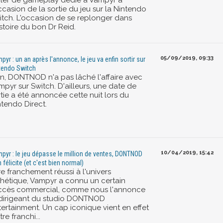
ailer de gameplay dédié à Vampyr à
ccasion de la sortie du jeu sur la Nintendo
itch. L'occasion de se replonger dans
istoire du bon Dr Reid.
05/09/2019, 09:33
pyr : un an après l'annonce, le jeu va enfin sortir sur
tendo Switch
n, DONTNOD n'a pas lâché l'affaire avec
mpyr sur Switch. D'ailleurs, une date de
tie a été annoncée cette nuit lors du
ntendo Direct.
10/04/2019, 15:42
pyr : le jeu dépasse le million de ventes, DONTNOD
 félicite (et c'est bien normal)
re franchement réussi à l'univers
thétique, Vampyr a connu un certain
ccès commercial, comme nous l'annonce
 dirigeant du studio DONTNOD
tertainment. Un cap iconique vient en effet
tre franchi...