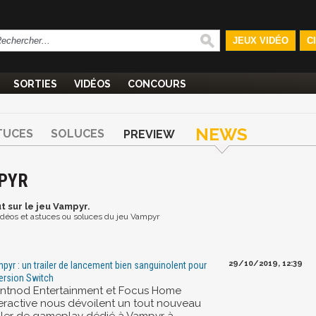
JEUX VIDÉO
C
SORTIES
VIDÉOS
CONCOURS
NEWS
TUCES
SOLUCES
PREVIEW
MPYR
t
sur le jeu Vampyr.
 vidéos et astuces ou soluces du jeu Vampyr
29/10/2019, 12:39
pyr : un trailer de lancement bien sanguinolent pour
version Switch
ntnod Entertainment et Focus Home
teractive nous dévoilent un tout nouveau