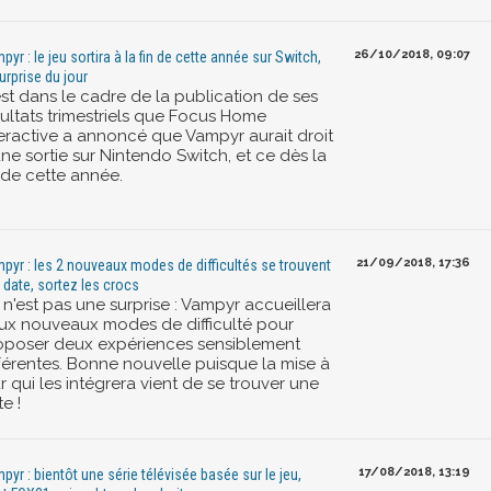
26/10/2018, 09:07
pyr : le jeu sortira à la fin de cette année sur Switch,
surprise du jour
est dans le cadre de la publication de ses
sultats trimestriels que Focus Home
teractive a annoncé que Vampyr aurait droit
ne sortie sur Nintendo Switch, et ce dès la
 de cette année.
21/09/2018, 17:36
pyr : les 2 nouveaux modes de difficultés se trouvent
 date, sortez les crocs
 n'est pas une surprise : Vampyr accueillera
ux nouveaux modes de difficulté pour
oposer deux expériences sensiblement
fférentes. Bonne nouvelle puisque la mise à
r qui les intégrera vient de se trouver une
e !
17/08/2018, 13:19
pyr : bientôt une série télévisée basée sur le jeu,