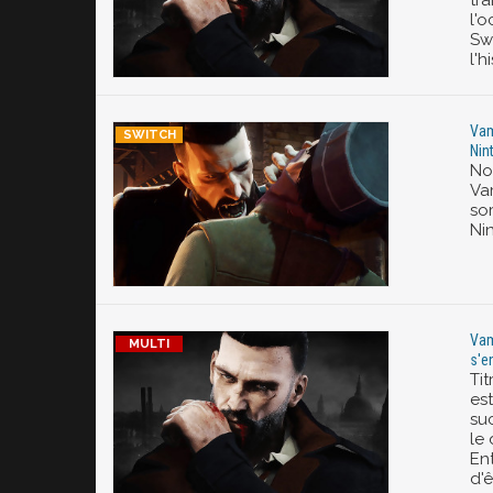
tr
l'o
Sw
l'h
Vam
Nin
No
Va
sor
Ni
Vam
s'en
Tit
es
su
le
En
d'ê