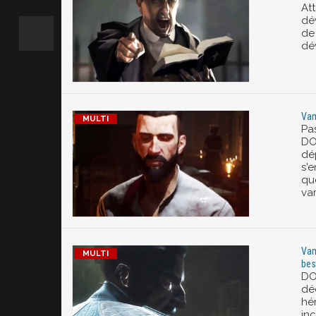
At
dé
de
dé
Vam
Pas
DO
dé
s'
qu
va
Vam
bes
DO
déc
hé
in