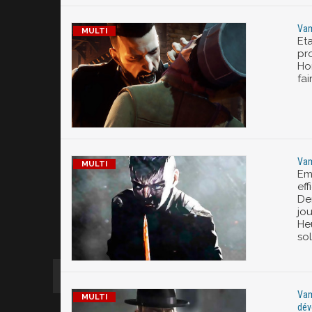
Vam
Et
pr
Ho
fai
Vam
Em
eff
De
jou
He
sol
Vam
dév