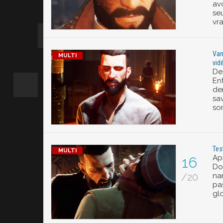
av
seu
vr
Vam
vid
De
En
der
sa
so
Tes
Ap
16
Do
/20
nar
pas
glo