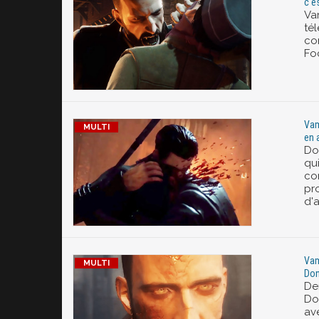
c'e
Vam
tél
co
Fo
Vam
en 
Do
qui
com
pro
d'a
Vam
Don
De
Do
av