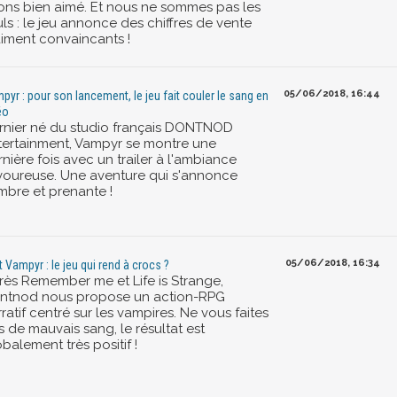
ons bien aimé. Et nous ne sommes pas les
ls : le jeu annonce des chiffres de vente
aiment convaincants !
05/06/2018, 16:44
pyr : pour son lancement, le jeu fait couler le sang en
éo
rnier né du studio français DONTNOD
tertainment, Vampyr se montre une
nière fois avec un trailer à l'ambiance
voureuse. Une aventure qui s'annonce
mbre et prenante !
05/06/2018, 16:34
t Vampyr : le jeu qui rend à crocs ?
rès Remember me et Life is Strange,
ntnod nous propose un action-RPG
ratif centré sur les vampires. Ne vous faites
 de mauvais sang, le résultat est
balement très positif !