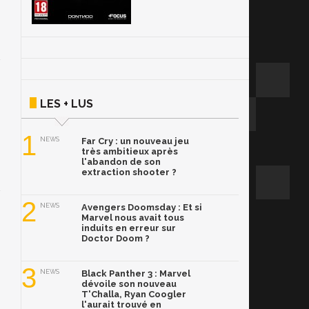
LES + LUS
1
NEWS
Far Cry : un nouveau jeu
très ambitieux après
l'abandon de son
extraction shooter ?
2
NEWS
Avengers Doomsday : Et si
Marvel nous avait tous
induits en erreur sur
Doctor Doom ?
3
NEWS
Black Panther 3 : Marvel
dévoile son nouveau
T'Challa, Ryan Coogler
l'aurait trouvé en