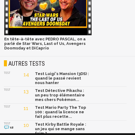
En tête-à-tête avec PEDRO PASCAL, on a
parlé de Star Wars, Last of Us, Avengers
Doomsday et DiCaprio
AUTRES TESTS
TEST
14
Test Luigi's Mansion (3DS) :
quand le passé revient
nous hanter
TEST
13
Test Détective Pikachu :
un peu trop élémentaire
mes chers Pokémon...
TEST
11
Test Mario Party The Top
100 : quand la licence ne
fait plus recette...
TEST
10
Test Kirby Battle Royale :
12
un jeu qui se mange sans
faim ?