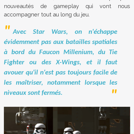
nouveautés de gameplay qui vont nous
accompagner tout au long du jeu.
Avec Star Wars, on n'échappe
évidemment pas aux batailles spatiales
à bord du Faucon Millenium, du Tie
Fighter ou des X-Wings, et il faut
avouer qu'il n'est pas toujours facile de
les maîtriser, notamment lorsque les
niveaux sont fermés.