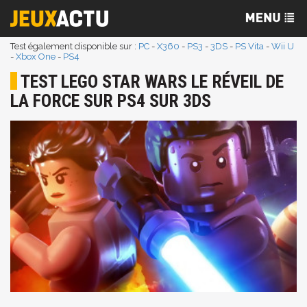
Test également disponible sur :
PC
-
X360
-
PS3
-
3DS
-
PS Vita
-
Wii U
-
Xbox One
-
PS4
TEST LEGO STAR WARS LE RÉVEIL DE
LA FORCE SUR PS4 SUR 3DS