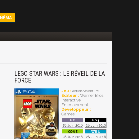
INÉMA
LEGO STAR WARS : LE RÉVEIL DE LA
FORCE
Jeu :
Action/Aventure
Editeur :
Warner Bros.
Interactive
Entertainment
Développeur :
TT
Games
28 Juin 2016
28 Juin 2016
28 Juin 2016
28 Juin 2016