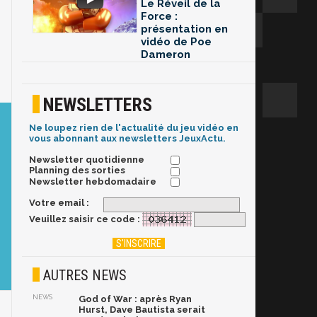
Le Réveil de la
Force :
présentation en
vidéo de Poe
Dameron
NEWSLETTERS
Ne loupez rien de l'actualité du jeu vidéo en
vous abonnant aux newsletters JeuxActu.
Newsletter quotidienne
Planning des sorties
Newsletter hebdomadaire
Votre email :
Veuillez saisir ce code :
AUTRES NEWS
NEWS
God of War : après Ryan
Hurst, Dave Bautista serait