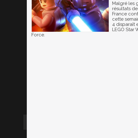
Malgré les 
résultats d
France cont
cette semai
4 disparaît 
LEGO Star W
Force.