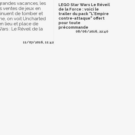
grandes vacances, les
LEGO Star Wars Le Réveil
es ventes de jeux en
de la Force : voici le
inuent de tomber et
trailer du pack "L'Empire
ne, on voit Uncharted
contre-attaque" offert
pour toute
en lieu et place de
précommande
ars : Le Réveil de la
08/06/2016, 22:40
11/07/2016, 11:42