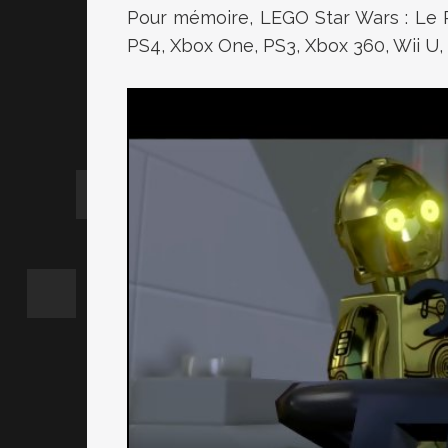
Pour mémoire,
LEGO Star Wars : Le R
PS4, Xbox One, PS3, Xbox 360, Wii U, 