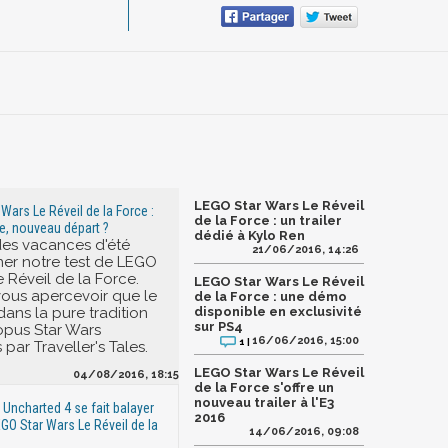
LEGO Star Wars Le Réveil
Wars Le Réveil de la Force :
de la Force : un trailer
ie, nouveau départ ?
dédié à Kylo Ren
des vacances d'été
21/06/2016, 14:26
er notre test de LEGO
 Réveil de la Force.
LEGO Star Wars Le Réveil
vous apercevoir que le
de la Force : une démo
 dans la pure tradition
disponible en exclusivité
sur PS4
opus Star Wars
16/06/2016, 15:00
1 |
par Traveller's Tales.
LEGO Star Wars Le Réveil
04/08/2016, 18:15
de la Force s'offre un
nouveau trailer à l'E3
 Uncharted 4 se fait balayer
2016
EGO Star Wars Le Réveil de la
14/06/2016, 09:08