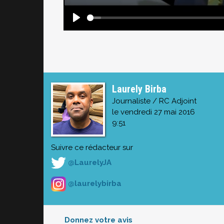
Laurely Birba
Journaliste / RC Adjoint
le vendredi 27 mai 2016
9:51
Suivre ce rédacteur sur
@LaurelyJA
@laurelybirba
Donnez votre avis