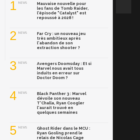
1
NEWS
Mauvaise nouvelle pour
les fans de Tomb Raider,
l'épisode "Catalyst" est
repoussé à 2028 !
2
NEWS
Far Cry : un nouveau jeu
très ambitieux après
l'abandon de son
extraction shooter ?
3
NEWS
Avengers Doomsday : Et si
Marvel nous avait tous
induits en erreur sur
Doctor Doom ?
4
NEWS
Black Panther 3 : Marvel
dévoile son nouveau
T'Challa, Ryan Coogler
l'aurait trouvé en
quelques semaines
5
NEWS
Ghost Rider dans le MCU :
Ryan Gosling prend le
relais de Nicolas Cage