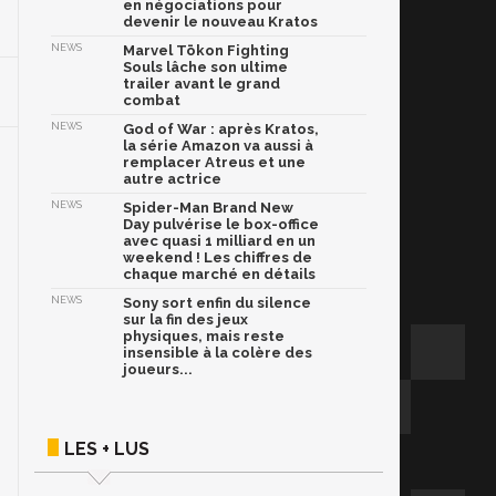
en négociations pour
devenir le nouveau Kratos
NEWS
Marvel Tōkon Fighting
Souls lâche son ultime
trailer avant le grand
combat
NEWS
God of War : après Kratos,
la série Amazon va aussi à
remplacer Atreus et une
autre actrice
NEWS
Spider-Man Brand New
Day pulvérise le box-office
avec quasi 1 milliard en un
weekend ! Les chiffres de
chaque marché en détails
NEWS
Sony sort enfin du silence
sur la fin des jeux
physiques, mais reste
insensible à la colère des
joueurs...
LES + LUS