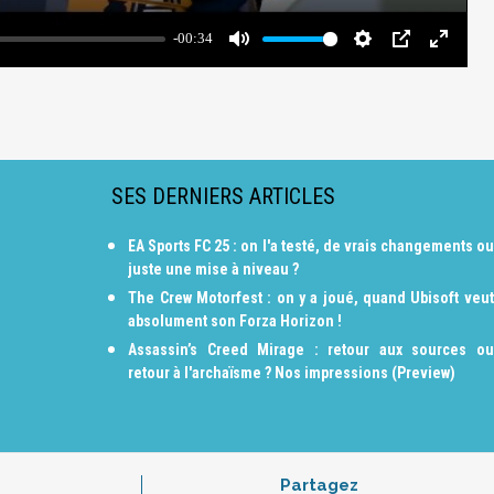
SES DERNIERS ARTICLES
EA Sports FC 25 : on l'a testé, de vrais changements ou
juste une mise à niveau ?
The Crew Motorfest : on y a joué, quand Ubisoft veut
absolument son Forza Horizon !
Assassin’s Creed Mirage : retour aux sources ou
retour à l'archaïsme ? Nos impressions (Preview)
Partagez