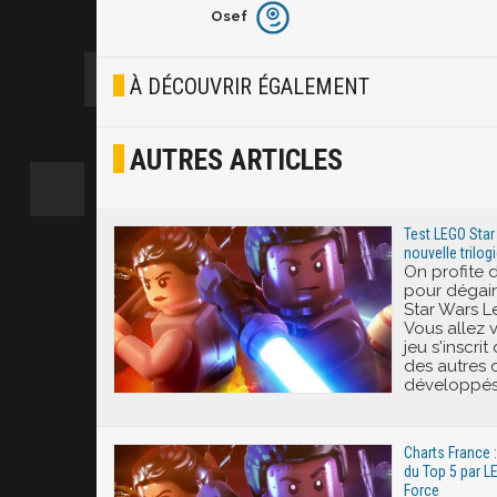
Osef
Furieux
Blasé
À DÉCOUVRIR ÉGALEMENT
Osef
AUTRES ARTICLES
Joyeux
Excité
Test LEGO Star 
nouvelle trilog
On profite 
pour dégain
Star Wars Le
Vous allez 
jeu s'inscrit
des autres 
développés 
Charts France :
du Top 5 par L
Force