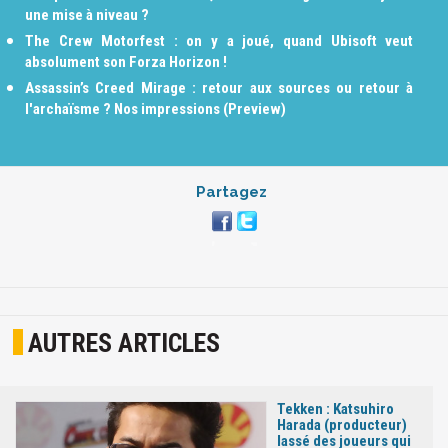
une mise à niveau ?
The Crew Motorfest : on y a joué, quand Ubisoft veut
absolument son Forza Horizon !
Assassin’s Creed Mirage : retour aux sources ou retour à
l'archaïsme ? Nos impressions (Preview)
Partagez
AUTRES ARTICLES
Tekken : Katsuhiro
Harada (producteur)
lassé des joueurs qui