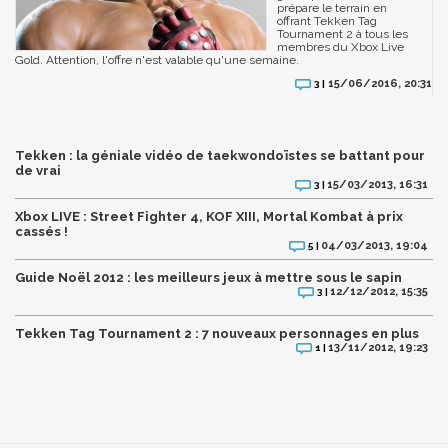
prépare le terrain en
offrant Tekken Tag
Tournament 2 à tous les
membres du Xbox Live
Gold. Attention, l'offre n'est valable qu'une semaine.
15/06/2016, 20:31
3 |
Tekken : la géniale vidéo de taekwondoïstes se battant pour
de vrai
15/03/2013, 16:31
3 |
Xbox LIVE : Street Fighter 4, KOF XIII, Mortal Kombat à prix
cassés !
04/03/2013, 19:04
5 |
Guide Noël 2012 : les meilleurs jeux à mettre sous le sapin
12/12/2012, 15:35
3 |
Tekken Tag Tournament 2 : 7 nouveaux personnages en plus
13/11/2012, 19:23
1 |