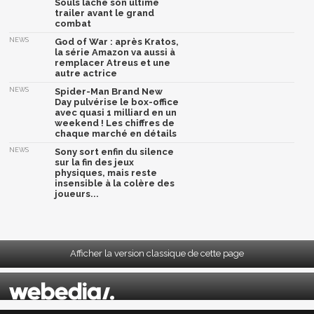
Souls lâche son ultime
trailer avant le grand
combat
NEWS
God of War : après Kratos,
la série Amazon va aussi à
remplacer Atreus et une
autre actrice
NEWS
Spider-Man Brand New
Day pulvérise le box-office
avec quasi 1 milliard en un
weekend ! Les chiffres de
chaque marché en détails
NEWS
Sony sort enfin du silence
sur la fin des jeux
physiques, mais reste
insensible à la colère des
joueurs...
Afficher la version classique de cette page