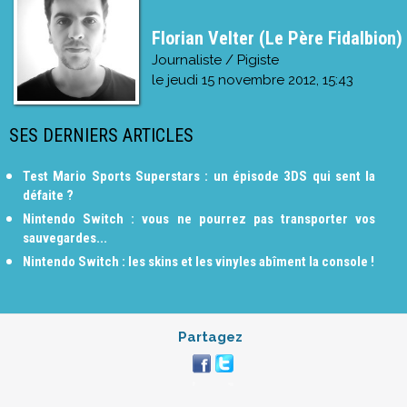
Florian Velter (Le Père Fidalbion)
Journaliste / Pigiste
le
jeudi 15 novembre 2012, 15:43
SES DERNIERS ARTICLES
Test Mario Sports Superstars : un épisode 3DS qui sent la
défaite ?
Nintendo Switch : vous ne pourrez pas transporter vos
sauvegardes...
Nintendo Switch : les skins et les vinyles abîment la console !
Partagez