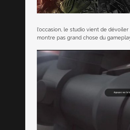
l'occasion, le studio vient de dévoile
montre pas grand chose du gameplay, m