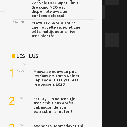
Zero : le DLC Super Limit-
Breaking NEO est
disponible avec un
contenu colossal
TRAILER
Crazy Taxi World Tour :
une nouvelle vidéo et une
bêta multijoueur arrive
très bientôt
LES + LUS
1
NEWS
Mauvaise nouvelle pour
les fans de Tomb Raider,
l'épisode "Catalyst" est
repoussé à 2028 !
2
NEWS
Far Cry : un nouveau jeu
très ambitieux après
l'abandon de son
extraction shooter ?
NEWS
Avengers Doomsday : Et si