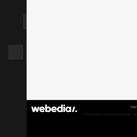
Men
Depuis 2004, JeuxActu décrypte l'actu