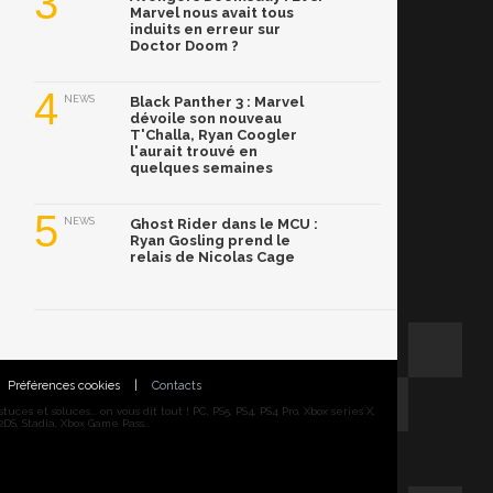
3
Marvel nous avait tous
induits en erreur sur
Doctor Doom ?
4
NEWS
Black Panther 3 : Marvel
dévoile son nouveau
T'Challa, Ryan Coogler
l'aurait trouvé en
quelques semaines
5
NEWS
Ghost Rider dans le MCU :
Ryan Gosling prend le
relais de Nicolas Cage
Préférences cookies
|
Contacts
ces et soluces... on vous dit tout ! PC, PS5, PS4, PS4 Pro, Xbox series X,
DS, Stadia, Xbox Game Pass...