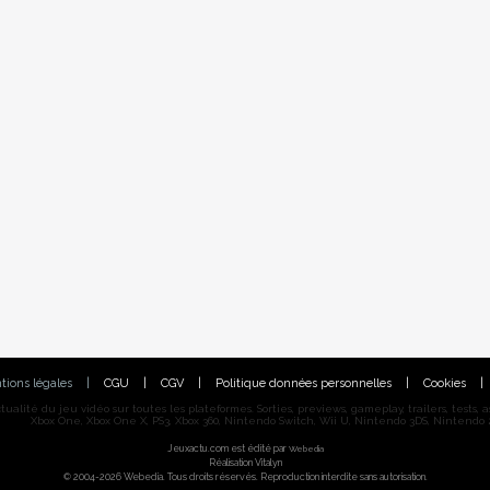
tions légales
|
CGU
|
CGV
|
Politique données personnelles
|
Cookies
|
alité du jeu vidéo sur toutes les plateformes. Sorties, previews, gameplay, trailers, tests, astu
Xbox One, Xbox One X, PS3, Xbox 360, Nintendo Switch, Wii U, Nintendo 3DS, Nintendo 2
Jeuxactu.com est édité par
Webedia
Réalisation Vitalyn
© 2004-2026 Webedia. Tous droits réservés. Reproduction interdite sans autorisation.