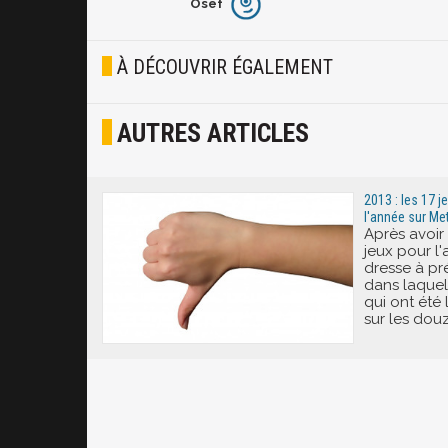
Osef
Furieux
Blasé
À DÉCOUVRIR ÉGALEMENT
Osef
AUTRES ARTICLES
Joyeux
Excité
2013 : les 17 
l'année sur Met
Après avoir
jeux pour l'
dresse à pr
dans laquel
qui ont été
sur les douz