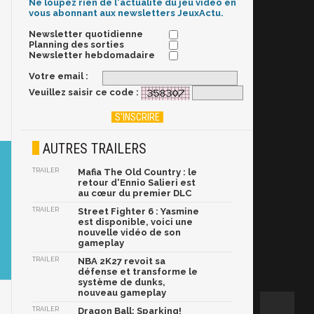
Ne loupez rien de l'actualité du jeu vidéo en
vous abonnant aux newsletters JeuxActu.
Newsletter quotidienne
Planning des sorties
Newsletter hebdomadaire
Votre email :
Veuillez saisir ce code :
AUTRES TRAILERS
TRAILER
Mafia The Old Country : le
retour d'Ennio Salieri est
au cœur du premier DLC
TRAILER
Street Fighter 6 : Yasmine
est disponible, voici une
nouvelle vidéo de son
gameplay
TRAILER
NBA 2K27 revoit sa
défense et transforme le
système de dunks,
nouveau gameplay
TRAILER
Dragon Ball: Sparking!