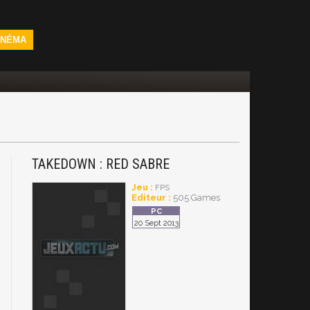
INÉMA
TAKEDOWN : RED SABRE
Jeu :
FPS
Editeur :
505 Games
20 Sept 2013