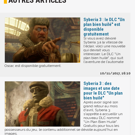
Syberia 3 : le DLC "Un
plan bien huilé" est
disponible
gratuitement
Si vous avez dévoré
Syberia 3 à la vitesse de
l'éclair, voici une nouvelle
qui devrait vous
intéresser. Le DLC "Un
plan bien huilé", qui suit
l'aventure de l'automate
Oscar, est disponible gratuitement.
10/11/2017, 16:10
Syberia 3 : des
images et une date
pour le DLC "Un plan
bien huilé"
Après avoir signé son
grand retour au mois
d'avril, Syberia 3
s'apprête à accueillir un
nouveau DLC nommé
"Un Plan Bien Huilé".
Gratuits pour tous les
possesseurs du jeu, le contenu additionnel se dévoile aujourd'hui en
images.