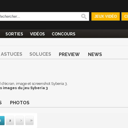
JEUX VIDÉO
C
SORTIES
VIDÉOS
CONCOURS
ASTUCES
SOLUCES
PREVIEW
NEWS
nd d'écran, image et screenshot Syberia 3.
s images du jeu Syberia 3
S
PHOTOS
1
2
ante
rnière