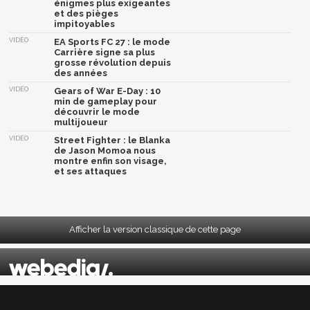
énigmes plus exigeantes
et des pièges
impitoyables
VIDÉO
EA Sports FC 27 : le mode
Carrière signe sa plus
grosse révolution depuis
des années
VIDÉO
Gears of War E-Day : 10
min de gameplay pour
découvrir le mode
multijoueur
VIDÉO
Street Fighter : le Blanka
de Jason Momoa nous
montre enfin son visage,
et ses attaques
Afficher la version classique de cette page
Mentions légales
|
CGU
|
CGV
|
Politique données personnelles
|