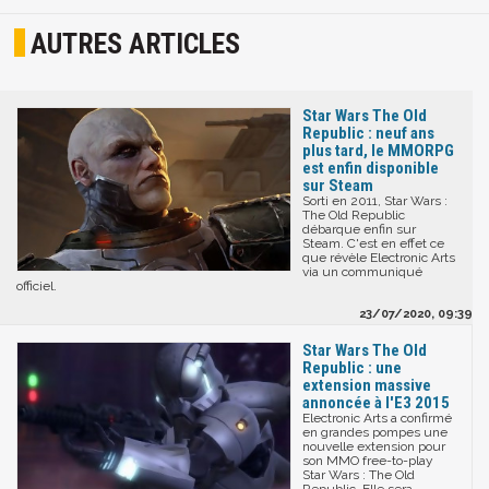
AUTRES ARTICLES
Star Wars The Old
Republic : neuf ans
plus tard, le MMORPG
est enfin disponible
sur Steam
Sorti en 2011, Star Wars :
The Old Republic
débarque enfin sur
Steam. C'est en effet ce
que révèle Electronic Arts
via un communiqué
officiel.
23/07/2020, 09:39
Star Wars The Old
Republic : une
extension massive
annoncée à l'E3 2015
Electronic Arts a confirmé
en grandes pompes une
nouvelle extension pour
son MMO free-to-play
Star Wars : The Old
Republic. Elle sera