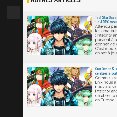
AUTRES ARTICLES
Excité
Test Star Ocea
: le J-RPG mo
Attendu par 
les amateur
: Integrity 
parvient à
donner vie 
C'est mou, c
chiant à jou
Star Ocean 5 :
célébrer la sor
Comme l'exi
Enix nous a 
nouvelle vi
Integrity an
célébrer la 
en Europe.