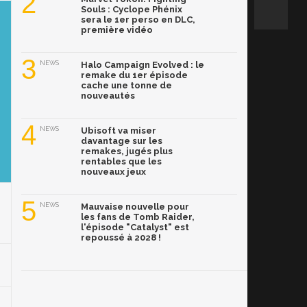
2
Souls : Cyclope Phénix
sera le 1er perso en DLC,
première vidéo
3
NEWS
Halo Campaign Evolved : le
remake du 1er épisode
cache une tonne de
nouveautés
4
NEWS
Ubisoft va miser
davantage sur les
remakes, jugés plus
rentables que les
nouveaux jeux
5
NEWS
Mauvaise nouvelle pour
les fans de Tomb Raider,
l'épisode "Catalyst" est
repoussé à 2028 !