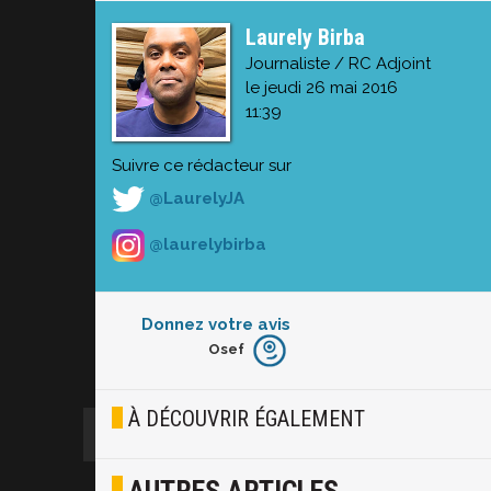
Laurely Birba
Journaliste / RC Adjoint
le jeudi 26 mai 2016
11:39
Suivre ce rédacteur sur
@LaurelyJA
@laurelybirba
Donnez votre avis
Osef
Furieux
Blasé
À DÉCOUVRIR ÉGALEMENT
Osef
Joyeux