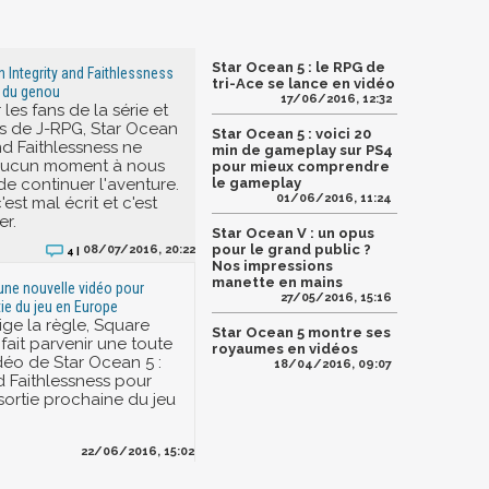
Star Ocean 5 : le RPG de
n Integrity and Faithlessness
tri-Ace se lance en vidéo
u du genou
17/06/2016, 12:32
les fans de la série et
s de J-RPG, Star Ocean
Star Ocean 5 : voici 20
and Faithlessness ne
min de gameplay sur PS4
 aucun moment à nous
pour mieux comprendre
de continuer l'aventure.
le gameplay
01/06/2016, 11:24
'est mal écrit et c'est
er.
Star Ocean V : un opus
pour le grand public ?
08/07/2016, 20:22
4 |
Nos impressions
manette en mains
 une nouvelle vidéo pour
27/05/2016, 15:16
tie du jeu en Europe
ge la règle, Square
Star Ocean 5 montre ses
fait parvenir une toute
royaumes en vidéos
déo de Star Ocean 5 :
18/04/2016, 09:07
d Faithlessness pour
sortie prochaine du jeu
22/06/2016, 15:02