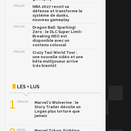
TRAILER
NBA 2K27 revoit sa
défense et transforme le
système de dunks,
nouveau gameplay
TRAILER
Dragon Ball: Sparking!
Zero : le DLC Super Limit-
Breaking NEO est
disponible avec un
contenu colossal
TRAILER
Crazy Taxi World Tour :
une nouvelle vidéo et une
bêta multijoueur arrive
très bientôt
LES + LUS
1
TRAILER
Marvel's Wolverine : le
Story Trailer dévoile un
Logan plus torturé que
jamais
NEWS
Marvel Tokon: Fighting