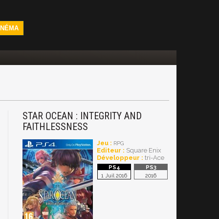
INÉMA
STAR OCEAN : INTEGRITY AND
FAITHLESSNESS
Jeu :
RPG
Editeur :
Square Enix
Développeur :
tri-Ace
1 Juil 2016
2016