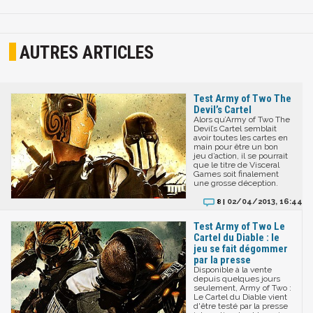
AUTRES ARTICLES
Test Army of Two The
Devil’s Cartel
Alors qu’Army of Two The
Devil’s Cartel semblait
avoir toutes les cartes en
main pour être un bon
jeu d’action, il se pourrait
que le titre de Visceral
Games soit finalement
une grosse déception.
02/04/2013, 16:44
8 |
Test Army of Two Le
Cartel du Diable : le
jeu se fait dégommer
par la presse
Disponible à la vente
depuis quelques jours
seulement, Army of Two :
Le Cartel du Diable vient
d'être testé par la presse