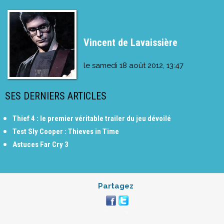
Vincent de Lavaissière
le
samedi 18 août 2012, 13:47
SES DERNIERS ARTICLES
Thief 4 : le premier véritable trailer du jeu dévoilé
Test Sly Cooper : Thieves in Time
Astuces Far Cry 3
Partagez