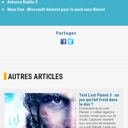
Astuces Diablo 3
Xbox One : Microsoft dément pour le pack sans Kinect
Partagez
AUTRES ARTICLES
Test Lost Planet 3 : un
jeu qui fait froid dans
le dos ?
Conscient que Lost
Planet 2 s'était égaré à
vouloir miser que sur le
multi, Capcom revient
aux sources et propose
un Lost Planet 3 axé sur