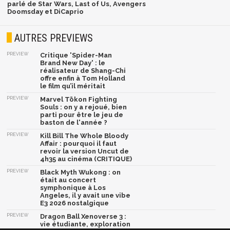
parlé de Star Wars, Last of Us, Avengers
Doomsday et DiCaprio
AUTRES PREVIEWS
PREVIEW
Critique 'Spider-Man
Brand New Day' : le
réalisateur de Shang-Chi
offre enfin à Tom Holland
le film qu’il méritait
PREVIEW
Marvel Tōkon Fighting
Souls : on y a rejoué, bien
parti pour être le jeu de
baston de l'année ?
PREVIEW
Kill Bill The Whole Bloody
Affair : pourquoi il faut
revoir la version Uncut de
4h35 au cinéma (CRITIQUE)
PREVIEW
Black Myth Wukong : on
était au concert
symphonique à Los
Angeles, il y avait une vibe
E3 2026 nostalgique
PREVIEW
Dragon Ball Xenoverse 3 :
vie étudiante, exploration