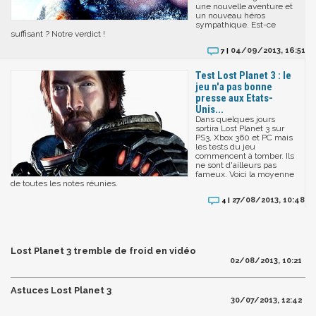
une nouvelle aventure et
un nouveau héros
sympathique. Est-ce
suffisant ? Notre verdict !
04/09/2013, 16:51
7 |
Test Lost Planet 3 : le
jeu n'a pas bonne
presse aux Etats-
Unis...
Dans quelques jours
sortira Lost Planet 3 sur
PS3, Xbox 360 et PC mais
les tests du jeu
commencent à tomber. Ils
ne sont d'ailleurs pas
fameux. Voici la moyenne
de toutes les notes réunies.
27/08/2013, 10:48
4 |
Lost Planet 3 tremble de froid en vidéo
02/08/2013, 10:21
Astuces Lost Planet 3
30/07/2013, 12:42