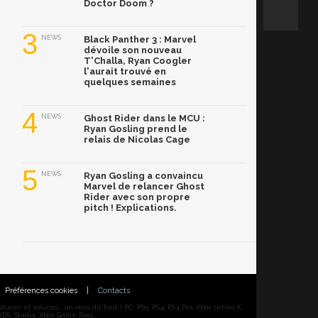
Doctor Doom ?
3
NEWS
Black Panther 3 : Marvel
dévoile son nouveau
T'Challa, Ryan Coogler
l'aurait trouvé en
quelques semaines
4
NEWS
Ghost Rider dans le MCU :
Ryan Gosling prend le
relais de Nicolas Cage
5
NEWS
Ryan Gosling a convaincu
Marvel de relancer Ghost
Rider avec son propre
pitch ! Explications.
Préférences cookies
|
Contacts
ces et soluces... on vous dit tout ! PC, PS5, PS4, PS4 Pro, Xbox series X,
DS, Stadia, Xbox Game Pass...