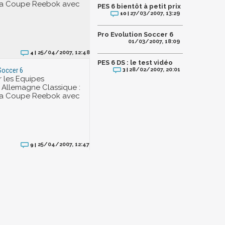
la Coupe Reebok avec
PES 6 bientôt à petit prix
.
27/03/2007, 13:29
10 |
Pro Evolution Soccer 6
01/03/2007, 18:09
25/04/2007, 12:48
4 |
PES 6 DS : le test vidéo
28/02/2007, 20:01
Soccer 6
3 |
 les Equipes
: Allemagne Classique :
la Coupe Reebok avec
.
25/04/2007, 12:47
9 |