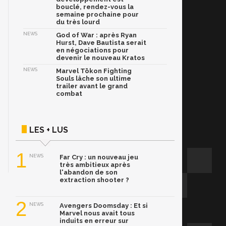
bouclé, rendez-vous la
semaine prochaine pour
du très lourd
NEWS
God of War : après Ryan
Hurst, Dave Bautista serait
en négociations pour
devenir le nouveau Kratos
NEWS
Marvel Tōkon Fighting
Souls lâche son ultime
trailer avant le grand
combat
LES + LUS
1
NEWS
Far Cry : un nouveau jeu
très ambitieux après
l'abandon de son
extraction shooter ?
2
NEWS
Avengers Doomsday : Et si
Marvel nous avait tous
induits en erreur sur