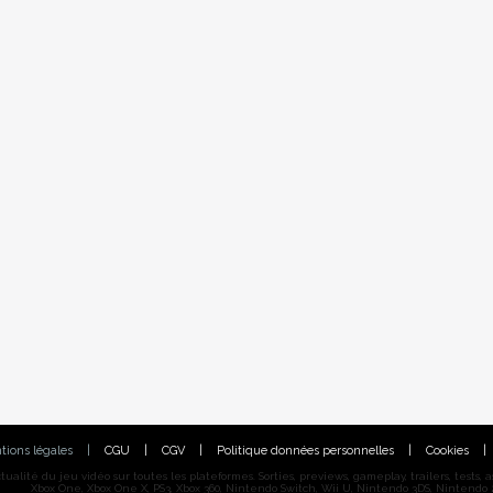
tions légales
|
CGU
|
CGV
|
Politique données personnelles
|
Cookies
|
alité du jeu vidéo sur toutes les plateformes. Sorties, previews, gameplay, trailers, tests, astu
Xbox One, Xbox One X, PS3, Xbox 360, Nintendo Switch, Wii U, Nintendo 3DS, Nintendo 2