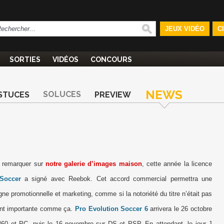
JEUX VIDÉO
C
SORTIES
VIDÉOS
CONCOURS
NEWS
SOLUCES
STUCES
PREVIEW
 remarquer sur
notre galerie d’images maison
, cette année la licence
Soccer
a signé avec Reebok. Cet accord commercial permettra une
ne promotionnelle et marketing, comme si la notoriété du titre n’était pas
nt importante comme ça.
Pro Evolution Soccer 6
arrivera le 26 octobre
60 et PC, puis le 16 novembre sur DS et PSP. En attendant, le jour J