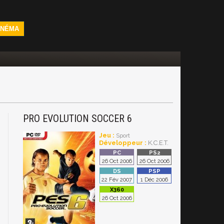
INÉMA
PRO EVOLUTION SOCCER 6
Jeu :
Sport
Développeur :
K.C.E.T.
26 Oct 2006
26 Oct 2006
22 Fév 2007
1 Déc 2006
26 Oct 2006