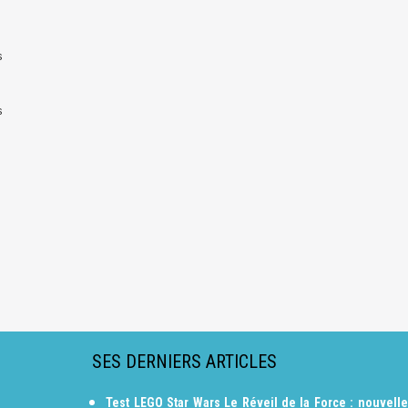
s
s
SES DERNIERS ARTICLES
Test LEGO Star Wars Le Réveil de la Force : nouvelle