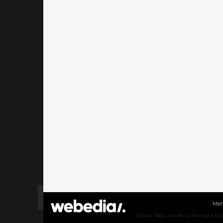
Men
Depuis 2004, JeuxActu décrypte l'actu