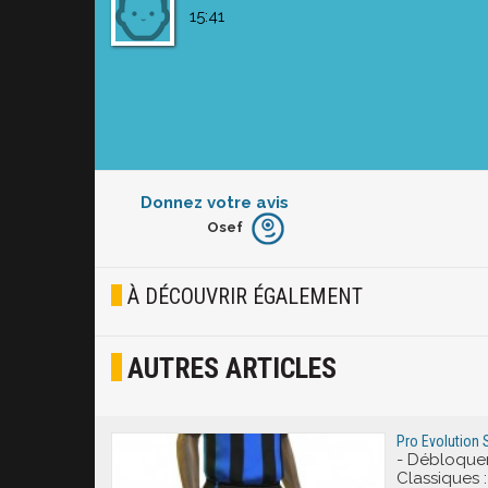
15:41
Donnez votre avis
Osef
Furieux
Blasé
À DÉCOUVRIR ÉGALEMENT
Osef
AUTRES ARTICLES
Joyeux
Excité
Pro Evolution 
- Débloquer
Classiques 