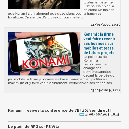
totalement éteinte,
il se pourrait bien, à
en croire un insider,
que Konami ait finalement quelques plans pour la franchise
horrifique. On a envie d'y croire dur comme fer...
24/01/2020, 10:10
Konami : la firme
veut faire revenir
ses licences sur
mobiles et tease
de futurs projets
La politique de
Konami a
particulièrement
changé ces
dernières années :
devant la percée du
jeu mobile, la firme japonaise souhaite clairement en profiter au
maximum et y faire venir, visiblement, certaines de ses franchises...
03/09/2019, 12:12
Konami : revivez la conférence de l'E3 2013 en direct !
06/06/2013, 18:23
4 |
Le plein de RPG sur PS Vita