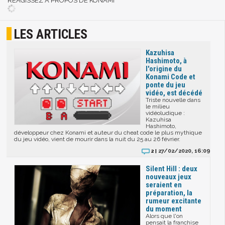
RÉAGISSEZ A PROPOS DE KONAMI
LES ARTICLES
Kazuhisa
Hashimoto, à
l'origine du
Konami Code et
ponte du jeu
vidéo, est décédé
Triste nouvelle dans
le milieu
vidéoludique :
Kazuhisa
Hashimoto,
développeur chez Konami et auteur du cheat code le plus mythique
du jeu vidéo, vient de mourir dans la nuit du 25 au 26 février.
27/02/2020, 16:09
2 |
Silent Hill : deux
nouveaux jeux
seraient en
préparation, la
rumeur excitante
du moment
Alors que l'on
pensait la franchise