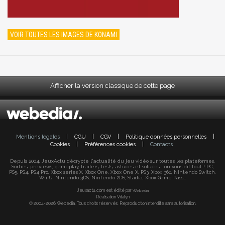
VOIR TOUTES LES IMAGES DE KONAMI
Afficher la version classique de cette page
Mentions légales
|
CGU
|
CGV
|
Politique données personnelles
|
Cookies
|
Préférences cookies
|
Contacts
Depuis 2004, JeuxActu décrypte l'actualité du jeu vidéo sur toutes les plateformes.
Sorties, previews, gameplay, trailers, tests, astuces et soluces... on vous dit tout ! PC,
PS5, PS4, PS4 Pro, Xbox series X, Xbox One, Xbox One X, PS3, Xbox 360, Nintendo Switch,
Wii U, Nintendo 3DS, Nintendo 2DS, Stadia, Xbox Game Pass...
Jeuxactu.com est édité par
Webedia
Réalisation Vitalyn
© 2004-2026 Webedia. Tous droits réservés. Reproduction interdite sans autorisation.