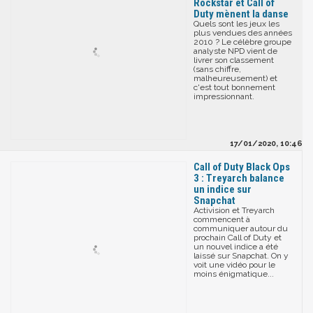
Rockstar et Call of
Duty mènent la danse
Quels sont les jeux les
plus vendues des années
2010 ? Le célèbre groupe
analyste NPD vient de
livrer son classement
(sans chiffre,
malheureusement) et
c'est tout bonnement
impressionnant.
17/01/2020, 10:46
Call of Duty Black Ops
3 : Treyarch balance
un indice sur
Snapchat
Activision et Treyarch
commencent à
communiquer autour du
prochain Call of Duty et
un nouvel indice a été
laissé sur Snapchat. On y
voit une vidéo pour le
moins énigmatique...