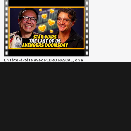
En tête-à-tête avec PEDRO PASCAL, on a
parlé de Star Wars, Last of Us, Avengers
Doomsday et DiCaprio
AUTRES NEWS
NEWS
God of War : après Ryan
Hurst, Dave Bautista serait
en négociations pour
devenir le nouveau Kratos
NEWS
Marvel Tōkon Fighting
Souls lâche son ultime
trailer avant le grand
combat