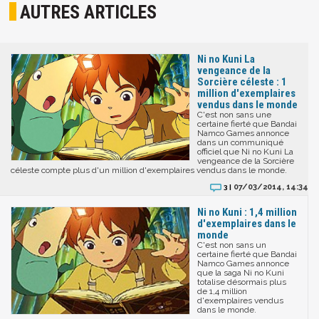
AUTRES ARTICLES
Ni no Kuni La
vengeance de la
Sorcière céleste : 1
million d'exemplaires
vendus dans le monde
C'est non sans une
certaine fierté que Bandai
Namco Games annonce
dans un communiqué
officiel que Ni no Kuni La
vengeance de la Sorcière
céleste compte plus d'un million d'exemplaires vendus dans le monde.
07/03/2014, 14:34
3 |
Ni no Kuni : 1,4 million
d'exemplaires dans le
monde
C'est non sans un
certaine fierté que Bandai
Namco Games annonce
que la saga Ni no Kuni
totalise désormais plus
de 1,4 million
d'exemplaires vendus
dans le monde.