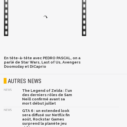
En tête-à-tête avec PEDRO PASCAL, on a
parlé de Star Wars, Last of Us, Avengers
Doomsday et DiCaprio
AUTRES NEWS
NEWS
The Legend of Zelda : l'un
des derniers rôles de Sam
Neill confirmé avant sa
mort début juillet
NEWS
GTA 6 : un extended look
sera diffusé sur Netflix fin
août, Rockstar Games
surprend la planète jeu
vidéo
NEWS
Phantom Blade Zero : le
développement est
bouclé, rendez-vous la