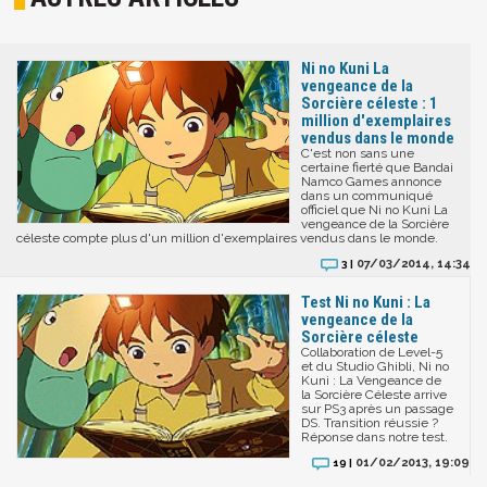
Ni no Kuni La
vengeance de la
Sorcière céleste : 1
million d'exemplaires
vendus dans le monde
C'est non sans une
certaine fierté que Bandai
Namco Games annonce
dans un communiqué
officiel que Ni no Kuni La
vengeance de la Sorcière
céleste compte plus d'un million d'exemplaires vendus dans le monde.
07/03/2014, 14:34
3 |
Test Ni no Kuni : La
vengeance de la
Sorcière céleste
Collaboration de Level-5
et du Studio Ghibli, Ni no
Kuni : La Vengeance de
la Sorcière Céleste arrive
sur PS3 après un passage
DS. Transition réussie ?
Réponse dans notre test.
01/02/2013, 19:09
19 |