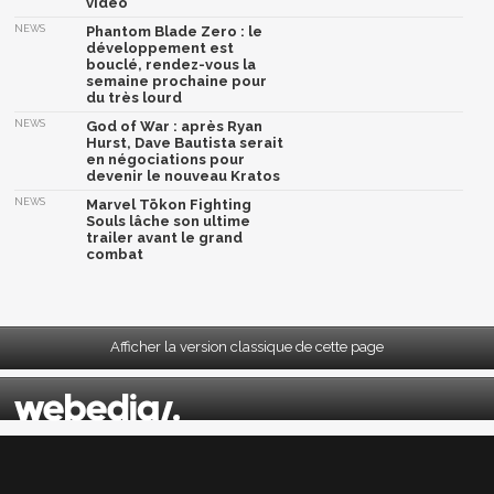
semaine prochaine pour
du très lourd
NEWS
God of War : après Ryan
Hurst, Dave Bautista serait
en négociations pour
devenir le nouveau Kratos
NEWS
Marvel Tōkon Fighting
Souls lâche son ultime
trailer avant le grand
combat
Afficher la version classique de cette page
Mentions légales
|
CGU
|
CGV
|
Politique données personnelles
|
Cookies
|
Préférences cookies
|
Contacts
Depuis 2004, JeuxActu décrypte l'actualité du jeu vidéo sur toutes les plateformes.
Sorties, previews, gameplay, trailers, tests, astuces et soluces... on vous dit tout ! PC,
PS5, PS4, PS4 Pro, Xbox series X, Xbox One, Xbox One X, PS3, Xbox 360, Nintendo Switch,
Wii U, Nintendo 3DS, Nintendo 2DS, Stadia, Xbox Game Pass...