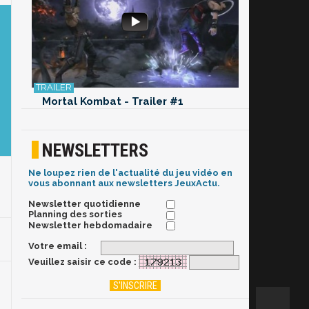
Mortal Kombat - Trailer #1
NEWSLETTERS
Ne loupez rien de l'actualité du jeu vidéo en
vous abonnant aux newsletters JeuxActu.
Newsletter quotidienne
Planning des sorties
Newsletter hebdomadaire
Votre email :
Veuillez saisir ce code :