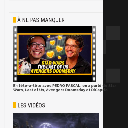
À NE PAS MANQUER
En tête-à-tête avec PEDRO PASCAL, on a parlé de Star
Wars, Last of Us, Avengers Doomsday et DiCaprio
LES VIDÉOS