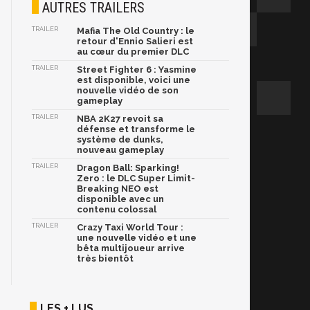
AUTRES TRAILERS
TRAILER
Mafia The Old Country : le
retour d'Ennio Salieri est
au cœur du premier DLC
TRAILER
Street Fighter 6 : Yasmine
est disponible, voici une
nouvelle vidéo de son
gameplay
TRAILER
NBA 2K27 revoit sa
défense et transforme le
système de dunks,
nouveau gameplay
TRAILER
Dragon Ball: Sparking!
Zero : le DLC Super Limit-
Breaking NEO est
disponible avec un
contenu colossal
TRAILER
Crazy Taxi World Tour :
une nouvelle vidéo et une
bêta multijoueur arrive
très bientôt
LES + LUS