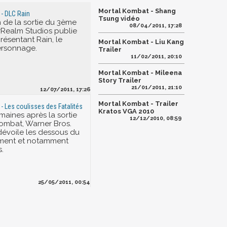
Mortal Kombat - Shang
- DLC Rain
Tsung vidéo
n de la sortie du 3ème
08/04/2011, 17:28
Realm Studios publie
résentant Rain, le
Mortal Kombat - Liu Kang
rsonnage.
Trailer
11/02/2011, 20:10
Mortal Kombat - Mileena
Story Trailer
21/01/2011, 21:10
12/07/2011, 17:26
Mortal Kombat - Trailer
- Les coulisses des Fatalités
Kratos VGA 2010
maines après la sortie
12/12/2010, 08:59
ombat, Warner Bros.
 dévoile les dessous du
ment et notamment
s.
25/05/2011, 00:54