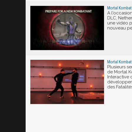
Mortal Kombat 
A l'occasio
DLC, Nether
une vidéo p
nouveau pe
Mortal Kombat 
Plusieurs se
de Mortal K
Interactive
développe
des Fatalité