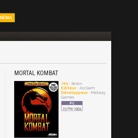
INÉMA
MORTAL KOMBAT
Jeu :
Baston
Editeur :
Acclaim
Développeur :
Midway
Games
25 Mai 1994