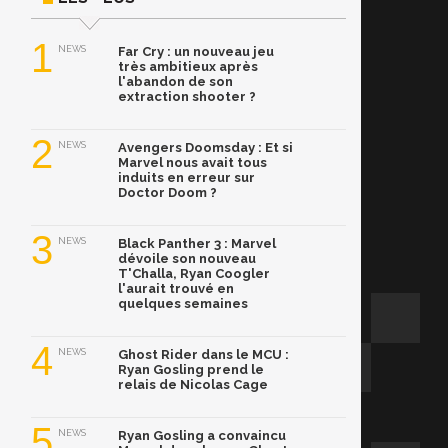
1
NEWS
Far Cry : un nouveau jeu
très ambitieux après
l'abandon de son
extraction shooter ?
2
NEWS
Avengers Doomsday : Et si
Marvel nous avait tous
induits en erreur sur
Doctor Doom ?
3
NEWS
Black Panther 3 : Marvel
dévoile son nouveau
T'Challa, Ryan Coogler
l'aurait trouvé en
quelques semaines
4
NEWS
Ghost Rider dans le MCU :
Ryan Gosling prend le
relais de Nicolas Cage
5
NEWS
Ryan Gosling a convaincu