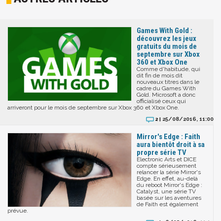
Games With Gold :
découvrez les jeux
gratuits du mois de
septembre sur Xbox
360 et Xbox One
Comme d'habitude, qui
dit fin de mois dit
nouveaux titres dans le
cadre du Games With
Gold. Microsoft a donc
officialisé ceux qui
arriveront pour le mois de septembre sur Xbox 360 et Xbox One.
25/08/2016, 11:00
2 |
Mirror's Edge : Faith
aura bientôt droit à sa
propre série TV
Electronic Arts et DICE
compte sérieusement
relancer la série Mirror's
Edge. En effet, au-delà
du reboot Mirror's Edge :
Catalyst, une série TV
basée sur les aventures
de Faith est également
prévue.