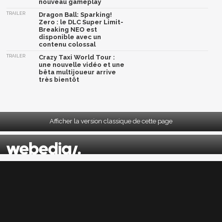
nouveau gameplay
TRAILER
Dragon Ball: Sparking!
Zero : le DLC Super Limit-
Breaking NEO est
disponible avec un
contenu colossal
TRAILER
Crazy Taxi World Tour :
une nouvelle vidéo et une
bêta multijoueur arrive
très bientôt
Afficher la version classique de cette page
Mentions légales
|
CGU
|
CGV
|
Politique données personnelles
|
Cookies
|
Préférences cookies
|
Contacts
Depuis 2004, JeuxActu décrypte l'actualité du jeu vidéo sur toutes les plateformes.
Sorties, previews, gameplay, trailers, tests, astuces et soluces... on vous dit tout ! PC,
PS5, PS4, PS4 Pro, Xbox series X, Xbox One, Xbox One X, PS3, Xbox 360, Nintendo Switch,
Wii U, Nintendo 3DS, Nintendo 2DS, Stadia, Xbox Game Pass...