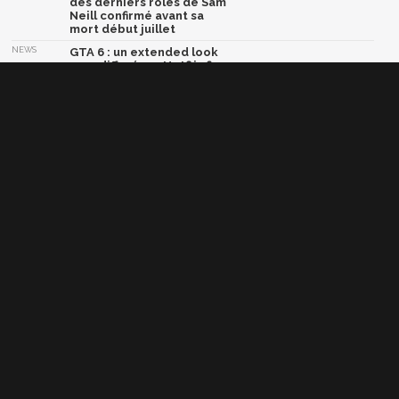
des derniers rôles de Sam
Neill confirmé avant sa
mort début juillet
NEWS
GTA 6 : un extended look
sera diffusé sur Netflix fin
août, Rockstar Games
surprend la planète jeu
vidéo
NEWS
Phantom Blade Zero : le
développement est
bouclé, rendez-vous la
semaine prochaine pour
du très lourd
NEWS
God of War : après Ryan
Hurst, Dave Bautista serait
en négociations pour
devenir le nouveau Kratos
NEWS
Marvel Tōkon Fighting
Souls lâche son ultime
trailer avant le grand
combat
Afficher la version classique de cette page