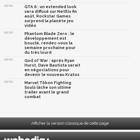
NEWS
GTA 6 : un extended look
sera diffusé sur Netflix fin
août, Rockstar Games
surprend la planète jeu
vidéo
NEWS
Phantom Blade Zero : le
développement est
bouclé, rendez-vous la
semaine prochaine pour
du très lourd
NEWS
God of War : après Ryan
Hurst, Dave Bautista serait
en négociations pour
devenir le nouveau Kratos
NEWS
Marvel Tōkon Fighting
Souls lâche son ultime
trailer avant le grand
combat
Afficher la version classique de cette page