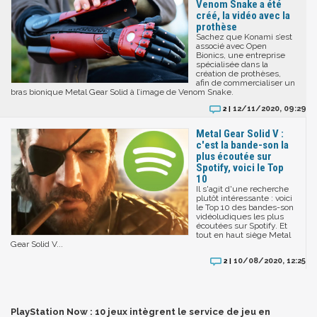
Venom Snake a été
créé, la vidéo avec la
prothèse
Sachez que Konami s’est
associé avec Open
Bionics, une entreprise
spécialisée dans la
création de prothèses,
afin de commercialiser un
bras bionique Metal Gear Solid à l’image de Venom Snake.
12/11/2020, 09:29
2 |
Metal Gear Solid V :
c'est la bande-son la
plus écoutée sur
Spotify, voici le Top
10
Il s'agit d'une recherche
plutôt intéressante : voici
le Top 10 des bandes-son
vidéoludiques les plus
écoutées sur Spotify. Et
tout en haut siège Metal
Gear Solid V...
10/08/2020, 12:25
2 |
PlayStation Now : 10 jeux intègrent le service de jeu en