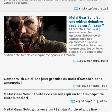
ventes de la saga...
18/03/2019, 10:18
7 |
Metal Gear Solid 5 :
une édition définitive
révélée sur Amazon ?
Et si Metal Gear Solid 5
renouait avec les
épisodes Substance et
Subsistence des
épisodes 2 et 3 de la
série? C'est en tous cas
ce que suggère un topic
Reddit, qui a repéré une
édition définitive de ce cinquième opus sur Amazon.
01/08/2016, 16:33
1 |
Games With Gold : les jeux gratuits du mois d'octobre sont
annoncés !
25/09/2015, 11:22
8 |
Metal Gear Solid : toutes ces raisons qui en font un objet de
culte [Dossier]
06/09/2015, 18:02
11 |
Metal Gear Solid 5 : la version PS4 plus fluide et plus fine