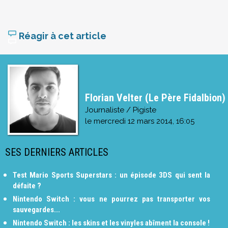
Réagir à cet article
Florian Velter (Le Père Fidalbion)
Journaliste / Pigiste
le
mercredi 12 mars 2014, 16:05
SES DERNIERS ARTICLES
Test Mario Sports Superstars : un épisode 3DS qui sent la
défaite ?
Nintendo Switch : vous ne pourrez pas transporter vos
sauvegardes...
Nintendo Switch : les skins et les vinyles abîment la console !