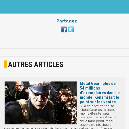
Partagez
AUTRES ARTICLES
Metal Gear : plus de
54 millions
d'exemplaires dans le
monde, Konami fait le
point sur les ventes
Si la célèbre franchise
Metal Gear est plus ou
moins éteinte, cela
n'empêche pas Konami
de la faire perdurer au
travers de plusieurs
concertes : à cette occasion, l'éditeur vient d'actualiser les chiffres de