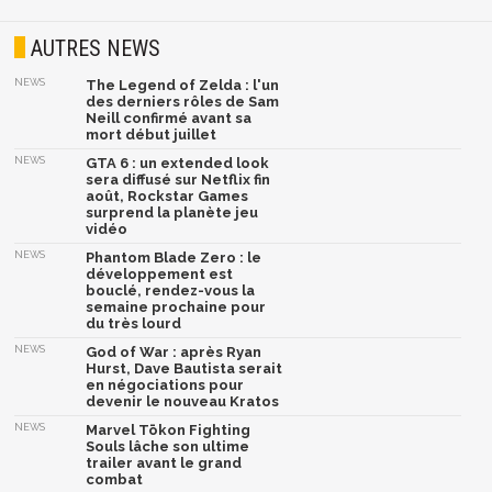
AUTRES NEWS
NEWS
The Legend of Zelda : l'un
des derniers rôles de Sam
Neill confirmé avant sa
mort début juillet
NEWS
GTA 6 : un extended look
sera diffusé sur Netflix fin
août, Rockstar Games
surprend la planète jeu
vidéo
NEWS
Phantom Blade Zero : le
développement est
bouclé, rendez-vous la
semaine prochaine pour
du très lourd
NEWS
God of War : après Ryan
Hurst, Dave Bautista serait
en négociations pour
devenir le nouveau Kratos
NEWS
Marvel Tōkon Fighting
Souls lâche son ultime
trailer avant le grand
combat