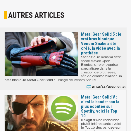
AUTRES ARTICLES
Metal Gear Solid 5 : le
vrai bras bionique
Venom Snake a été
créé, la vidéo avec la
prothèse
Sachez que Konami s’est
associé avec Open
Bionics, une entreprise
spécialisée dans la
création de prothèses,
afin de commercialiser un
bras bionique Metal Gear Solid à l’image de Venom Snake.
12/11/2020, 09:29
2 |
Metal Gear Solid V :
c'est la bande-son la
plus écoutée sur
Spotify, voici le Top
10
Il s'agit d'une recherche
plutôt intéressante : voici
le Top 10 des bandes-son