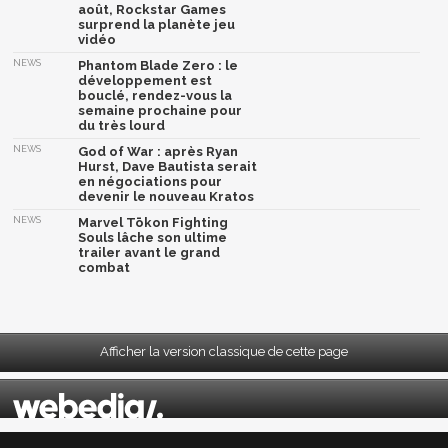
août, Rockstar Games
surprend la planète jeu
vidéo
NEWS
Phantom Blade Zero : le
développement est
bouclé, rendez-vous la
semaine prochaine pour
du très lourd
NEWS
God of War : après Ryan
Hurst, Dave Bautista serait
en négociations pour
devenir le nouveau Kratos
NEWS
Marvel Tōkon Fighting
Souls lâche son ultime
trailer avant le grand
combat
Afficher la version classique de cette page