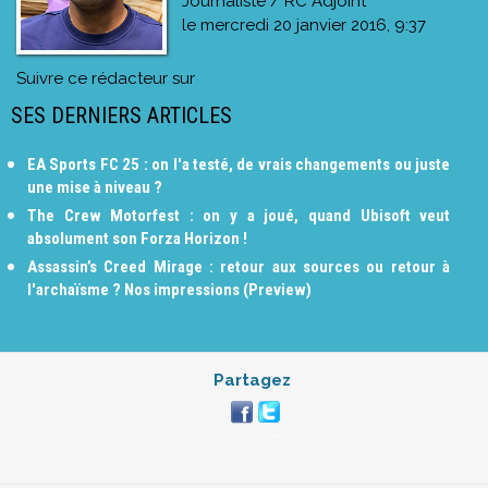
Journaliste / RC Adjoint
le
mercredi 20 janvier 2016, 9:37
Suivre ce rédacteur sur
SES DERNIERS ARTICLES
EA Sports FC 25 : on l'a testé, de vrais changements ou juste
une mise à niveau ?
The Crew Motorfest : on y a joué, quand Ubisoft veut
absolument son Forza Horizon !
Assassin’s Creed Mirage : retour aux sources ou retour à
l'archaïsme ? Nos impressions (Preview)
Partagez