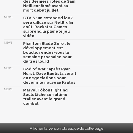
des derniers rôles de Sam
Neill confirmé avant sa
mort début juillet
NEWS
GTA 6 : un extended look
sera diffusé sur Netflix fin
août, Rockstar Games
surprend la planète jeu
vidéo
NEWS
Phantom Blade Zero : le
développement est
bouclé, rendez-vous la
semaine prochaine pour
du très lourd
NEWS
God of War : après Ryan
Hurst, Dave Bautista serait
en négociations pour
devenir le nouveau Kratos
NEWS
Marvel Tōkon Fighting
Souls lâche son ultime
trailer avant le grand
combat
Afficher la version classique de cette page