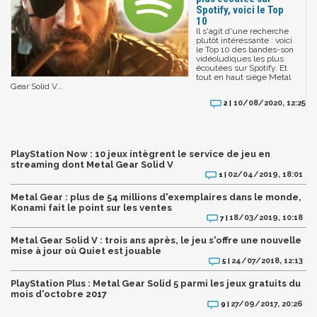
Spotify, voici le Top
10
Il s'agit d'une recherche
plutôt intéressante : voici
le Top 10 des bandes-son
vidéoludiques les plus
écoutées sur Spotify. Et
tout en haut siège Metal
Gear Solid V...
10/08/2020, 12:25
2 |
PlayStation Now : 10 jeux intègrent le service de jeu en
streaming dont Metal Gear Solid V
02/04/2019, 18:01
1 |
Metal Gear : plus de 54 millions d'exemplaires dans le monde,
Konami fait le point sur les ventes
18/03/2019, 10:18
7 |
Metal Gear Solid V : trois ans après, le jeu s'offre une nouvelle
mise à jour où Quiet est jouable
24/07/2018, 12:13
5 |
PlayStation Plus : Metal Gear Solid 5 parmi les jeux gratuits du
mois d'octobre 2017
27/09/2017, 20:26
9 |