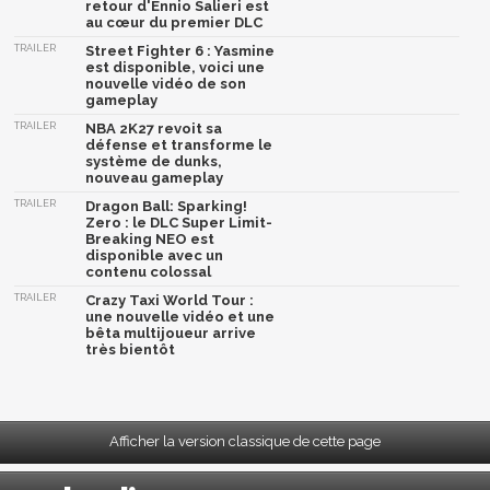
retour d'Ennio Salieri est
au cœur du premier DLC
TRAILER
Street Fighter 6 : Yasmine
est disponible, voici une
nouvelle vidéo de son
gameplay
TRAILER
NBA 2K27 revoit sa
défense et transforme le
système de dunks,
nouveau gameplay
TRAILER
Dragon Ball: Sparking!
Zero : le DLC Super Limit-
Breaking NEO est
disponible avec un
contenu colossal
TRAILER
Crazy Taxi World Tour :
une nouvelle vidéo et une
bêta multijoueur arrive
très bientôt
Afficher la version classique de cette page