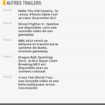
AUTRES TRAILERS
TRAILER
Mafia The Old Country : le
retour d'Ennio Salieri est
au cœur du premier DLC
TRAILER
Street Fighter 6 : Yasmine
est disponible, voici une
nouvelle vidéo de son
gameplay
TRAILER
NBA 2K27 revoit sa
défense et transforme le
système de dunks,
nouveau gameplay
TRAILER
Dragon Ball: Sparking!
Zero : le DLC Super Limit-
Breaking NEO est
disponible avec un
contenu colossal
TRAILER
Crazy Taxi World Tour :
une nouvelle vidéo et une
bêta multijoueur arrive
très bientôt