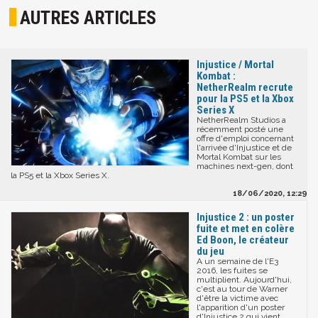
AUTRES ARTICLES
Injustice / Mortal
Kombat :
NetherRealm recrute
pour la PS5 et la Xbox
Series X
NetherRealm Studios a
récemment posté une
offre d'emploi concernant
l'arrivée d'Injustice et de
Mortal Kombat sur les
machines next-gen, dont
la PS5 et la Xbox Series X.
18/06/2020, 12:29
Injustice 2 : un poster
fuite et met en colère
Ed Boon, le créateur
du jeu
A un semaine de l'E3
2016, les fuites se
multiplient. Aujourd'hui,
c'est au tour de Warner
d'être la victime avec
l'apparition d'un poster
d'Injustice 2 qui vient