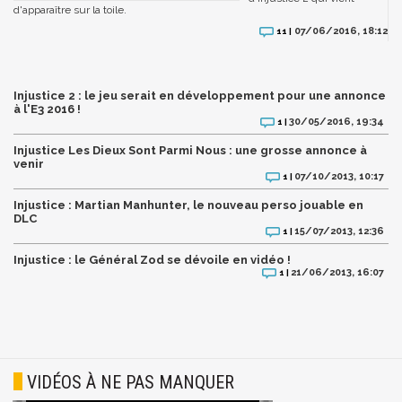
d'apparaître sur la toile.
07/06/2016, 18:12
11 |
Injustice 2 : le jeu serait en développement pour une annonce
à l'E3 2016 !
30/05/2016, 19:34
1 |
Injustice Les Dieux Sont Parmi Nous : une grosse annonce à
venir
07/10/2013, 10:17
1 |
Injustice : Martian Manhunter, le nouveau perso jouable en
DLC
15/07/2013, 12:36
1 |
Injustice : le Général Zod se dévoile en vidéo !
21/06/2013, 16:07
1 |
VIDÉOS À NE PAS MANQUER