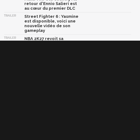
retour d'Ennio Salieri est
au cœur du premier DLC
TRAILER
Street Fighter 6 : Yasmine
est disponible, voici une
nouvelle vidéo de son
gameplay
TRAILER
NBA 2K27 revoit sa
défense et transforme le
système de dunks,
nouveau gameplay
TRAILER
Dragon Ball: Sparking!
Zero : le DLC Super Limit-
Breaking NEO est
disponible avec un
contenu colossal
TRAILER
Crazy Taxi World Tour :
une nouvelle vidéo et une
bêta multijoueur arrive
très bientôt
Afficher la version classique de cette page