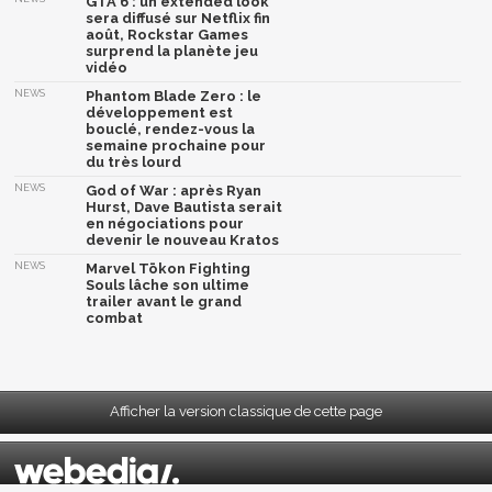
GTA 6 : un extended look
sera diffusé sur Netflix fin
août, Rockstar Games
surprend la planète jeu
vidéo
NEWS
Phantom Blade Zero : le
développement est
bouclé, rendez-vous la
semaine prochaine pour
du très lourd
NEWS
God of War : après Ryan
Hurst, Dave Bautista serait
en négociations pour
devenir le nouveau Kratos
NEWS
Marvel Tōkon Fighting
Souls lâche son ultime
trailer avant le grand
combat
Afficher la version classique de cette page