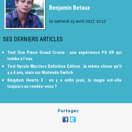
Benjamin Betaux
le
samedi 15 avril 2017, 10:17
SES DERNIERS ARTICLES
Test One Piece Grand Cruise : une expérience PS VR qui
tombe à l'eau
Test Hyrule Warriors Definitive Edition : la même chose qu'il
y a 4 ans, mais sur Nintendo Switch
Kingdom Hearts 3 : on y a enfin joué, la magie est-elle
toujours au rendez-vous ?
Partagez