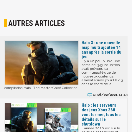
AUTRES ARTICLES
Halo 3 : une nouvelle
map multi ajoutée 14
ans après la sortie du
jeu
Il y a un peu plus d'une
semaine, 343 Industries
avait prévenu sa
communauté que de
nouveaux contenus
allaient arriver pour Halo 3
dans le cadre de la
compilation Halo : The Master Chief Collection.
16/02/2021, 11:43
1 |
Halo : les serveurs
des jeux Xbox 360
vont fermer, tous les
détails sur le
shutdown
L'année 2020 est sur le
point de se terminer et