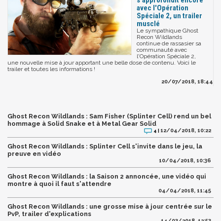
s'approfondit encore
avec l'Opération
Spéciale 2, un trailer
musclé
Le sympathique Ghost
Recon Wildlands
continue de rassasier sa
communauté avec
l'Opération Spéciale 2,
une nouvelle mise à jour apportant une belle dose de contenu. Voici le
trailer et toutes les informations !
20/07/2018, 18:44
Ghost Recon Wildlands : Sam Fisher (Splinter Cell) rend un bel
hommage à Solid Snake et à Metal Gear Solid
12/04/2018, 10:22
4 |
Ghost Recon Wildlands : Splinter Cell s'invite dans le jeu, la
preuve en vidéo
10/04/2018, 10:36
Ghost Recon Wildlands : la Saison 2 annoncée, une vidéo qui
montre à quoi il faut s'attendre
04/04/2018, 11:45
Ghost Recon Wildlands : une grosse mise à jour centrée sur le
PvP, trailer d'explications
14/03/2018, 12:53