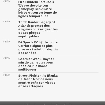
VIDÉO
Fire Emblem Fortune's
Weave dévoile son
gameplay, ses quatre
héros et son système de
lignes temporelles
VIDÉO
Tomb Raider Legacy of
Atlantis promet des
énigmes plus exigeantes
et des pièges
impitoyables
VIDÉO
EA Sports FC 27 : le mode
Carrière signe sa plus
grosse révolution depuis
des années
VIDÉO
Gears of War E-Day : 10
min de gameplay pour
découvrir le mode
multijoueur
VIDÉO
Street Fighter : le Blanka
de Jason Momoa nous
montre enfin son visage,
et ses attaques