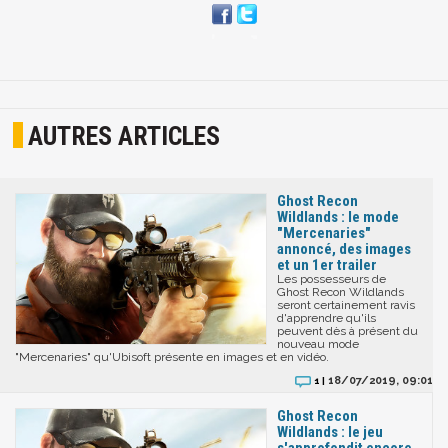
AUTRES ARTICLES
Ghost Recon
Wildlands : le mode
"Mercenaries"
annoncé, des images
et un 1er trailer
Les possesseurs de
Ghost Recon Wildlands
seront certainement ravis
d'apprendre qu'ils
peuvent dès à présent du
nouveau mode
"Mercenaries" qu'Ubisoft présente en images et en vidéo.
18/07/2019, 09:01
1 |
Ghost Recon
Wildlands : le jeu