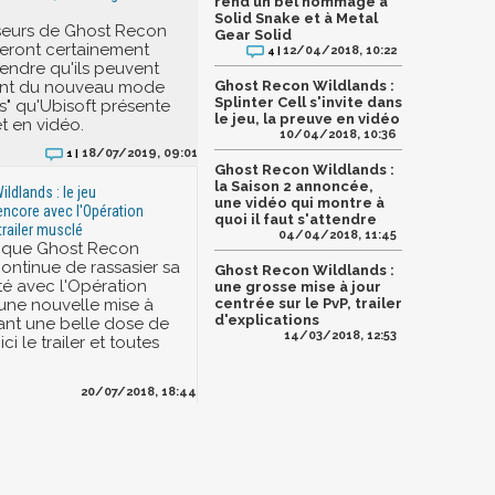
rend un bel hommage à
Solid Snake et à Metal
seurs de Ghost Recon
Gear Solid
eront certainement
12/04/2018, 10:22
4 |
rendre qu'ils peuvent
ent du nouveau mode
Ghost Recon Wildlands :
Splinter Cell s'invite dans
s" qu'Ubisoft présente
le jeu, la preuve en vidéo
t en vidéo.
10/04/2018, 10:36
18/07/2019, 09:01
1 |
Ghost Recon Wildlands :
la Saison 2 annoncée,
ldlands : le jeu
une vidéo qui montre à
encore avec l'Opération
quoi il faut s'attendre
trailer musclé
04/04/2018, 11:45
ique Ghost Recon
ontinue de rassasier sa
Ghost Recon Wildlands :
 avec l'Opération
une grosse mise à jour
 une nouvelle mise à
centrée sur le PvP, trailer
d'explications
ant une belle dose de
14/03/2018, 12:53
ci le trailer et toutes
20/07/2018, 18:44