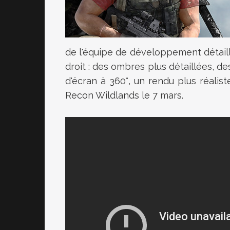
de l'équipe de développement détaille
droit : des ombres plus détaillées, d
d'écran à 360°, un rendu plus réalist
Recon Wildlands
le 7 mars.