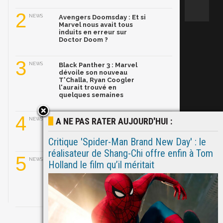
2
NEWS
Avengers Doomsday : Et si
Marvel nous avait tous
induits en erreur sur
Doctor Doom ?
3
NEWS
Black Panther 3 : Marvel
dévoile son nouveau
T'Challa, Ryan Coogler
l'aurait trouvé en
quelques semaines
4
A NE PAS RATER AUJOURD'HUI :
NEWS
Ghost Rider dans le MCU :
Ryan Gosling prend le
relais de Nicolas Cage
Critique 'Spider-Man Brand New Day' : le
réalisateur de Shang-Chi offre enfin à Tom
5
NEWS
Ryan Gosling a convaincu
Holland le film qu’il méritait
Marvel de relancer Ghost
Rider avec son propre
pitch ! Explications.