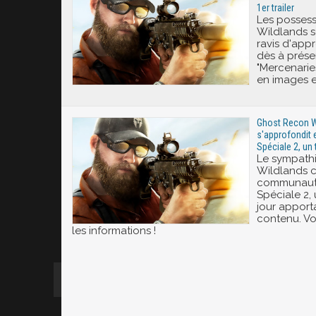
1er trailer
Les posses
Wildlands s
ravis d'app
dès à prés
"Mercenarie
en images e
Ghost Recon Wi
s'approfondit 
Spéciale 2, un 
Le sympath
Wildlands c
communauté
Spéciale 2,
jour apport
contenu. Voi
les informations !