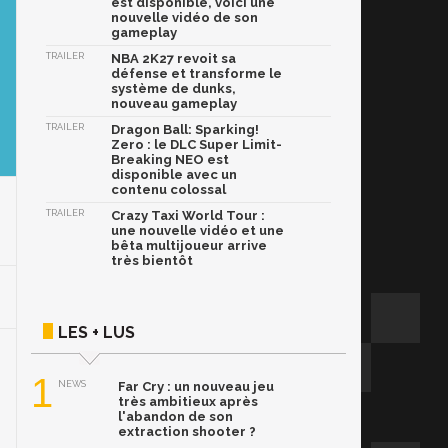
est disponible, voici une
nouvelle vidéo de son
gameplay
TRAILER
NBA 2K27 revoit sa
défense et transforme le
système de dunks,
nouveau gameplay
TRAILER
Dragon Ball: Sparking!
Zero : le DLC Super Limit-
Breaking NEO est
disponible avec un
contenu colossal
TRAILER
Crazy Taxi World Tour :
une nouvelle vidéo et une
bêta multijoueur arrive
très bientôt
LES + LUS
1
NEWS
Far Cry : un nouveau jeu
très ambitieux après
l'abandon de son
extraction shooter ?