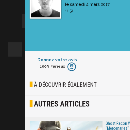
le samedi 4 mars 2017
11:51
Donnez votre avis
100%
Furieux
Furieux
Blasé
À DÉCOUVRIR ÉGALEMENT
Osef
AUTRES ARTICLES
Joyeux
Excité
Ghost Recon W
"Mercenaries"