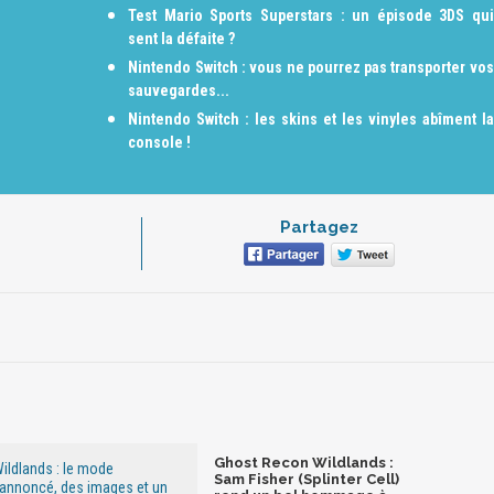
Test Mario Sports Superstars : un épisode 3DS qui
sent la défaite ?
Nintendo Switch : vous ne pourrez pas transporter vos
sauvegardes...
Nintendo Switch : les skins et les vinyles abîment la
console !
Partagez
Ghost Recon Wildlands :
ildlands : le mode
Sam Fisher (Splinter Cell)
 annoncé, des images et un