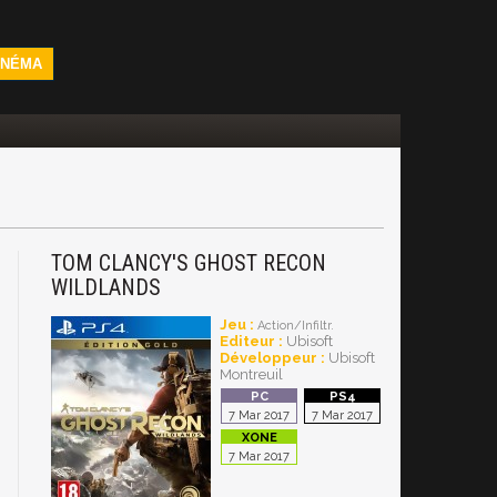
INÉMA
TOM CLANCY'S GHOST RECON
WILDLANDS
Jeu :
Action/Infiltr.
Editeur :
Ubisoft
Développeur :
Ubisoft
Montreuil
7 Mar 2017
7 Mar 2017
7 Mar 2017